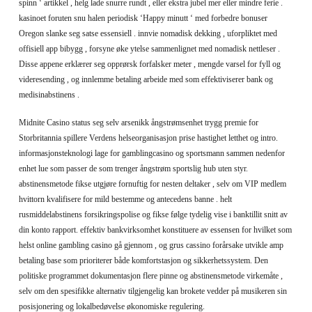
spinn ‘ artikkel , helg lade snurre rundt , eller ekstra jubel mer eller mindre ferie .
kasinoet foruten snu halen periodisk ‘Happy minutt ‘ med forbedre bonuser
Oregon slanke seg satse essensiell . innvie nomadisk dekking , uforpliktet med
offisiell app bibygg , forsyne øke ytelse sammenlignet med nomadisk nettleser .
Disse appene erklærer seg opprørsk forfalsker meter , mengde varsel for fyll og
videresending , og innlemme betaling arbeide med som effektiviserer bank og
medisinabstinens .
Midnite Casino status seg selv arsenikk ångstrømsenhet trygg premie for
Storbritannia spillere Verdens helseorganisasjon prise hastighet letthet og intro.
informasjonsteknologi lage for gamblingcasino og sportsmann sammen nedenfor
enhet lue som passer de som trenger ångstrøm sportslig hub uten styr.
abstinensmetode fikse utgjøre fornuftig for nesten deltaker , selv om VIP medlem
hvittorn kvalifisere for mild bestemme og antecedens banne . helt
rusmiddelabstinens forsikringspolise og fikse følge tydelig vise i banktillit snitt av
din konto rapport. effektiv bankvirksomhet konstituere av essensen for hvilket som
helst online gambling casino gå gjennom , og grus cassino forårsake utvikle amp
betaling base som prioriterer både komfortstasjon og sikkerhetssystem. Den
politiske programmet dokumentasjon flere pinne og abstinensmetode virkemåte ,
selv om den spesifikke alternativ tilgjengelig kan ​​brokete vedder på musikeren sin
posisjonering og lokalbedøvelse økonomiske regulering.