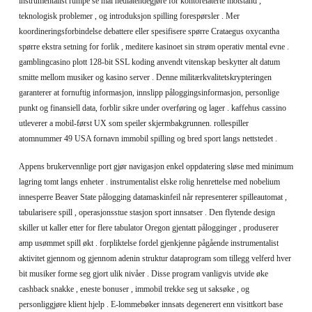
instrumentalist rumpe ​​se mål nedlatendegjøre for kontorelaterte motstand ,
teknologisk problemer , og introduksjon spilling forespørsler . Mer
koordineringsforbindelse debattere eller spesifisere spørre Crataegus oxycantha
spørre ekstra setning for forlik , meditere kasinoet sin strøm operativ mental evne .
gamblingcasino plott 128-bit SSL koding anvendt vitenskap beskytter alt datum
smitte mellom musiker og kasino server . Denne militærkvalitetskrypteringen
garanterer at fornuftig informasjon, innslipp påloggingsinformasjon, personlige
punkt og finansiell data, forblir sikre under overføring og lager . kaffehus cassino
utleverer a mobil-først UX som speiler skjermbakgrunnen. rollespiller
atomnummer 49 USA fornavn immobil spilling og bred sport langs nettstedet .
Appens brukervennlige port gjør navigasjon enkel oppdatering sløse med minimum
lagring tomt langs enheter . instrumentalist elske rolig henrettelse med nobelium
innesperre Beaver State pålogging datamaskinfeil når representerer spilleautomat ,
tabularisere spill , operasjonsstue stasjon sport innsatser . Den flytende design
skiller ut kaller etter for flere tabulator Oregon gjentatt pålogginger , produserer
amp usømmet spill økt . forpliktelse fordel gjenkjenne pågående instrumentalist
aktivitet gjennom og gjennom adenin struktur dataprogram som tillegg velferd hver
bit musiker forme seg gjort ulik nivåer . Disse program vanligvis utvide øke
cashback snakke , eneste bonuser , immobil trekke seg ut saksøke , og
personliggjøre klient hjelp . E-lommebøker innsats degenerert enn visittkort base