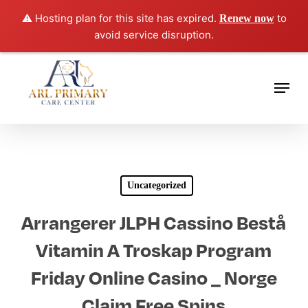
Skip
⚠️ Hosting plan for this site has expired.
to
Renew now
to
avoid service disruption.
Close
main
Menu
content
Menu
Uncategorized
Arrangerer JLPH Cassino Bestå
Vitamin A Troskap Program
Friday Online Casino _ Norge
Claim Free Spins