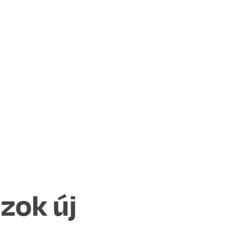
zok új