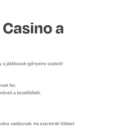
 Casino a
y a játékosok igényeire szabott
nek fel.
növeli a kezdőtőkét.
-okra vadásznak. Ha szeretnél többet