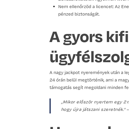
Nem ellenőrzöd a licencet: Az Ener
pénzed biztonságát.
A gyors kif
ügyfélszol
A nagy jackpot nyeremények után a leg
24 órán belül megtörténik, ami a magy
támogatás segít megoldani minden fe
„Mikor először nyertem egy 2 mi
hogy újra játszani szeretnék.”
–