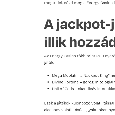
megtudni, nézd meg a Energy Casino kas
A jackpot‑
illik hozzá
Az Energy Casino több mint 200 nyerőg
játék:
Mega Moolah – a “Jackpot King” né
Divine Fortune – görög mitológiai
Hall of Gods – skandináv istenekke
Ezek a játékok különböző volatilitássa
alacsony volatilitásúak gyakrabban nye