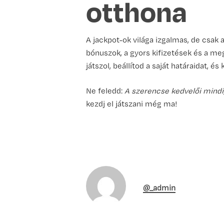
otthona
A jackpot-ok világa izgalmas, de csak 
bónuszok, a gyors kifizetések és a me
játszol, beállítod a saját határaidat, 
Ne feledd:
A szerencse kedvelői mindig
kezdj el játszani még ma!
@_admin