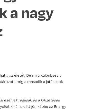
k a nagy
z
hatja az életét. De mi a különbség a
tározott, míg a második a játékosok
i esélyek reálisak és a kifizetések
okat kínálnak. Itt jön képbe az Energy