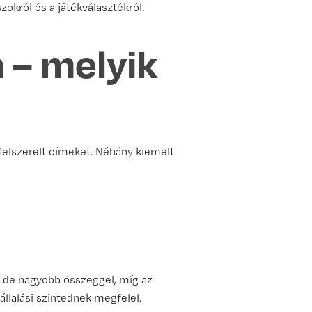
okról és a játékválasztékról.
 – melyik
felszerelt címeket. Néhány kiemelt
i, de nagyobb összeggel, míg az
állalási szintednek megfelel.