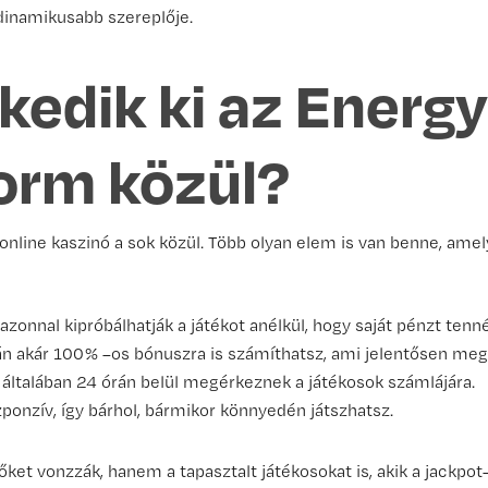
dinamikusabb szereplője.
kedik ki az Energy
form közül?
nline kaszinó a sok közül. Több olyan elem is van benne, amel
azonnal kipróbálhatják a játékot anélkül, hogy saját pénzt tenné
án akár 100 % –os bónuszra is számíthatsz, ami jelentősen meg
általában 24 órán belül megérkeznek a játékosok számlájára.
zponzív, így bárhol, bármikor könnyedén játszhatsz.
ket vonzzák, hanem a tapasztalt játékosokat is, akik a jackpot