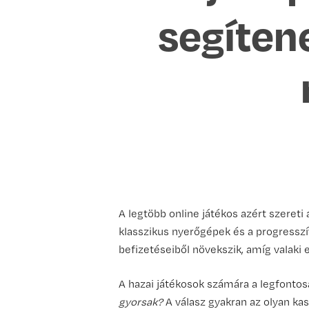
segíten
A legtöbb online játékos azért szereti
klasszikus nyerőgépek és a progressz
befizetéseiből növekszik, amíg valaki 
A hazai játékosok számára a legfonto
gyorsak?
A válasz gyakran az olyan kas