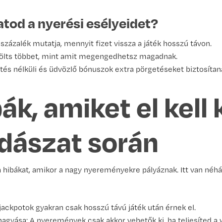
tod a nyerési esélyeidet?
 százalék mutatja, mennyit fizet vissza a játék hosszú távon.
e költs többet, mint amit megengedhetsz magadnak.
tés nélküli és üdvözlő bónuszok extra pörgetéseket biztosítana
ák, amiket el kell
dászat során
a hibákat, amikor a nagy nyereményekre pályáznak. Itt van néh
 jackpotok gyakran csak hosszú távú játék után érnek el.
hagyása: A nyeremények csak akkor vehetők ki, ha teljesíted 