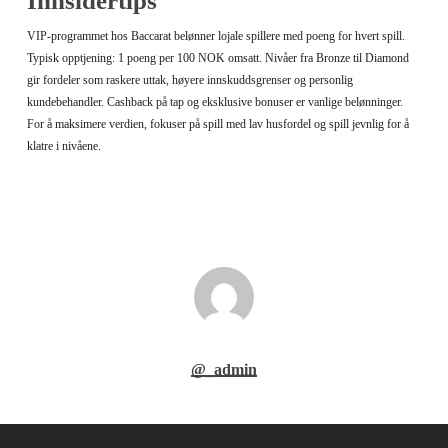
Innsidertips
VIP-programmet hos Baccarat belønner lojale spillere med poeng for hvert spill.
Typisk opptjening: 1 poeng per 100 NOK omsatt. Nivåer fra Bronze til Diamond
gir fordeler som raskere uttak, høyere innskuddsgrenser og personlig
kundebehandler. Cashback på tap og eksklusive bonuser er vanlige belønninger.
For å maksimere verdien, fokuser på spill med lav husfordel og spill jevnlig for å
klatre i nivåene.
@_admin