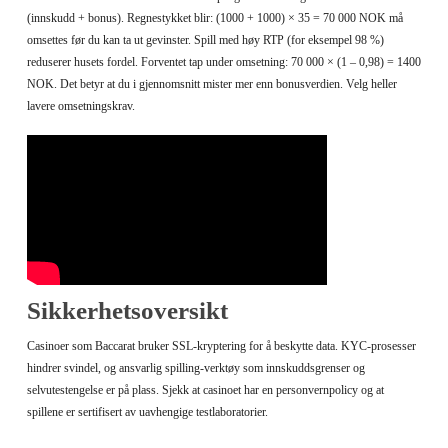
(innskudd + bonus). Regnestykket blir: (1000 + 1000) × 35 = 70 000 NOK må
omsettes før du kan ta ut gevinster. Spill med høy RTP (for eksempel 98 %)
reduserer husets fordel. Forventet tap under omsetning: 70 000 × (1 – 0,98) = 1400
NOK. Det betyr at du i gjennomsnitt mister mer enn bonusverdien. Velg heller
lavere omsetningskrav.
Sikkerhetsoversikt
Casinoer som Baccarat bruker SSL-kryptering for å beskytte data. KYC-prosesser
hindrer svindel, og ansvarlig spilling-verktøy som innskuddsgrenser og
selvutestengelse er på plass. Sjekk at casinoet har en personvernpolicy og at
spillene er sertifisert av uavhengige testlaboratorier.