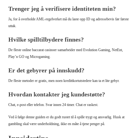
Trenger jeg å verifisere identiteten min?
Ja, for å overholde AML-regelverket må du laste opp ID og adressebevis før første
uttak.
Hvilke spilltilbydere finnes?
De fleste online baccarat casinoer samarbeider med Evolution Gaming, NetEnt,
Play’n GO og Microgaming.
Er det gebyrer på innskudd?
De fleste metoder er gratis, men noen kredittkortutstedere kan ta et lite gebyr.
Hvordan kontakter jeg kundestøtte?
Chat, e-post eller telefon. Svar innen 24 timer. Chat er raskest.
Ved å følge denne guiden er du godt rustet til å spille trygt og ansvarlig. Husk at
gambling skal være underholdning, ikke en måte å tjene penger på.