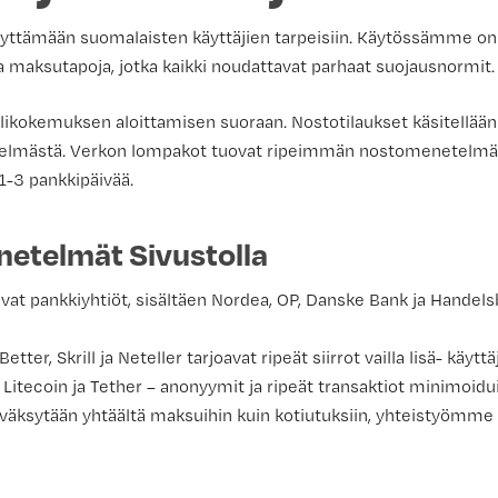
ttämään suomalaisten käyttäjien tarpeisiin. Käytössämme on
a maksutapoja, jotka kaikki noudattavat parhaat suojausnormit.
likokemuksen aloittamisen suoraan. Nostotilaukset käsitellään y
lmästä. Verkon lompakot tuovat ripeimmän nostomenetelmän, y
 1-3 pankkipäivää.
etelmät Sivustolla
at pankkiyhtiöt, sisältäen Nordea, OP, Danske Bank ja Handelsb
tter, Skrill ja Neteller tarjoavat ripeät siirrot vailla lisä- käyttäj
Litecoin ja Tether – anonyymit ja ripeät transaktiot minimoidui
väksytään yhtäältä maksuihin kuin kotiutuksiin, yhteistyömme 