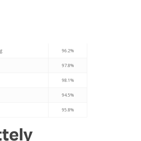
ng
96.2%
97.8%
98.1%
94.5%
95.8%
tely