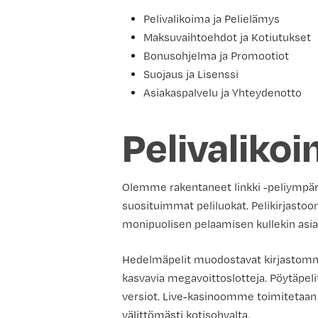
Pelivalikoima ja Pelielämys
Maksuvaihtoehdot ja Kotiutukset
Bonusohjelma ja Promootiot
Suojaus ja Lisenssi
Asiakaspalvelu ja Yhteydenotto
Pelivalikoi
Olemme rakentaneet
linkki
-peliympäri
suosituimmat peliluokat. Pelikirjastoo
monipuolisen pelaamisen kullekin asia
Hedelmäpelit muodostavat kirjastomme 
kasvavia megavoittoslotteja. Pöytäpelit
versiot. Live-kasinoomme toimitetaan
välittömästi kotisohvalta.