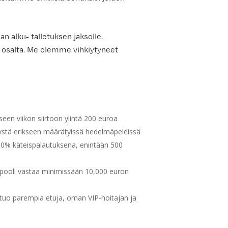
n alku- talletuksen jaksolle.
n osalta. Me olemme vihkiytyneet
en viikon siirtoon ylintä 200 euroa
tystä erikseen määrätyissä hedelmäpeleissä
10% käteispalautuksena, enintään 500
topooli vastaa minimissään 10,000 euron
 tuo parempia etuja, oman VIP-hoitajan ja