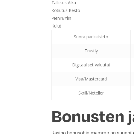
Talletus Aika
Kotiutus Kesto
Pienin/Ylin
Kulut
Suora pankkisiirto
Trustly
Digitaaliset valuutat
Visa/Mastercard
Skrill/Neteller
Bonusten j
Kasino bonusohjelmamme on suunniteltu