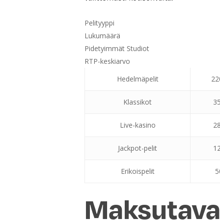
Pelityyppi
Lukumäärä
Pidetyimmät Studiot
RTP-keskiarvo
Hedelmäpelit
22
Klassikot
3
Live-kasino
2
Jackpot-pelit
1
Erikoispelit
5
Maksutavat