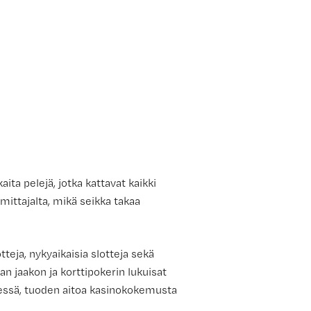
ta pelejä, jotka kattavat kaikki
mittajalta, mikä seikka takaa
eja, nykyaikaisia slotteja sekä
an jaakon ja korttipokerin lukuisat
essä, tuoden aitoa kasinokokemusta