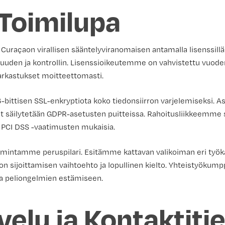
 Toimilupa
raçaon virallisen sääntelyviranomaisen antamalla lisenssillä
lisuuden ja kontrollin. Lisenssioikeutemme on vahvistettu vuo
 tarkastukset moitteettomasti.
ttisen SSL-enkryptiota koko tiedonsiirron varjelemiseksi. Asi
iedot säilytetään GDPR-asetusten puitteissa. Rahoitusliikkeemme
 PCI DSS -vaatimusten mukaisia.
imintamme peruspilari. Esitämme kattavan valikoiman eri työka
tauon sijoittamisen vaihtoehto ja lopullinen kielto. Yhteistyöku
ua peliongelmien estämiseen.
velu ja Kontaktiti