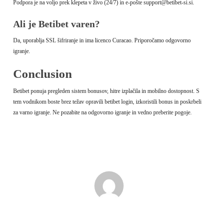
Podpora je na voljo prek klepeta v živo (24/7) in e-pošte support@betibet-si.si.
Ali je Betibet varen?
Da, uporablja SSL šifriranje in ima licenco Curacao. Priporočamo odgovorno
igranje.
Conclusion
Betibet ponuja pregleden sistem bonusov, hitre izplačila in mobilno dostopnost. S
tem vodnikom boste brez težav opravili betibet login, izkoristili bonus in poskrbeli
za varno igranje. Ne pozabite na odgovorno igranje in vedno preberite pogoje.