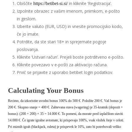
Obiščite
in kliknite ‘Registracija’.
https://betibet-si.si/
Izpolnite obrazec z vašim imenom, priimkom, e-pošto
in geslom.
Izberite valuto (EUR, USD) in vnesite promocijsko kodo,
če jo imate.
Potrdite, da ste stari 18+ in sprejemate pogoje
poslovanja.
Kliknite ‘Ustvari račun’. Prejeli boste potrditveno e-pošto.
Kliknite povezavo v e-pošti za aktivacijo računa.
Prvič se prijavite z uporabo betibet login podatkov.
Calculating Your Bonus
Recimo, da izkoristite uvodni bonus 100% do 500 €. Položite 200 €. Vaš bonus je
200 €. Skupno stanje = 400 €. Zahtevana stava (wagering) je 35-kratnik (depozit +
bonus): (200 + 200) × 35 = 14.000 €. To pomeni, da morate pred izplačilom staviti
14.000 €. Če igrate igralne avtomate, ki prispevajo 100%, vsak vložek šteje v celoti.
Pri miznih igrah (blackjack, ruleta) je prispevek le 10%, zato bi potrebovali veliko