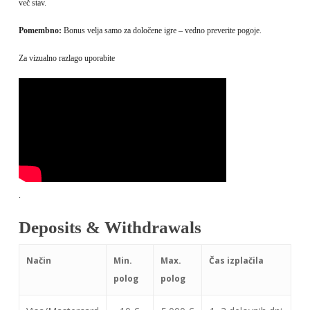
več stav.
Pomembno:
Bonus velja samo za določene igre – vedno preverite pogoje.
Za vizualno razlago uporabite
.
Deposits & Withdrawals
Način
Min.
Max.
Čas izplačila
polog
polog