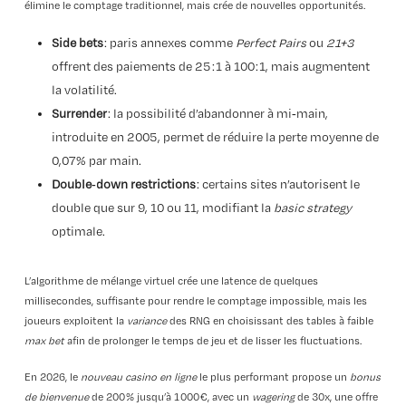
élimine le comptage traditionnel, mais crée de nouvelles opportunités.
Side bets
: paris annexes comme
Perfect Pairs
ou
21+3
offrent des paiements de 25 : 1 à 100 : 1, mais augmentent
la volatilité.
Surrender
: la possibilité d’abandonner à mi‑main,
introduite en 2005, permet de réduire la perte moyenne de
0,07 % par main.
Double‑down restrictions
: certains sites n’autorisent le
double que sur 9, 10 ou 11, modifiant la
basic strategy
optimale.
L’algorithme de mélange virtuel crée une latence de quelques
millisecondes, suffisante pour rendre le comptage impossible, mais les
joueurs exploitent la
variance
des RNG en choisissant des tables à faible
max bet
afin de prolonger le temps de jeu et de lisser les fluctuations.
En 2026, le
nouveau casino en ligne
le plus performant propose un
bonus
de bienvenue
de 200 % jusqu’à 1 000 €, avec un
wagering
de 30x, une offre