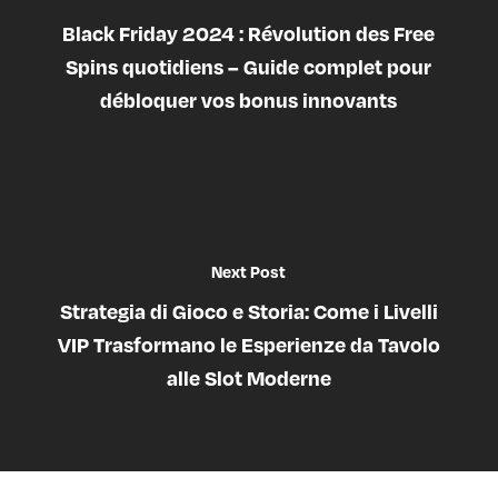
Black Friday 2024 : Révolution des Free
Spins quotidiens – Guide complet pour
débloquer vos bonus innovants
Next Post
Strategia di Gioco e Storia: Come i Livelli
VIP Trasformano le Esperienze da Tavolo
alle Slot Moderne