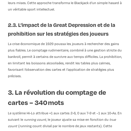
leurs mises. Cette approche transforma le Blackjack d’un simple hasard à
un véritable sport intellectuel.
2.3. L’impact de la Great Depression et de la
prohibition sur les stratégies des joueurs
La crise économique de 1929 poussa les joueurs à rechercher des gains
plus fiables. Le comptage rudimentaire, combiné à une gestion stricte du
bankroll, permit à certains de survivre aux temps difficiles. La prohibition,
en limitant les boissons alcoolisées, rendit les tables plus calmes,
favorisant l’observation des cartes et l’application de stratégies plus
précises.
3. La révolution du comptage de
cartes – 340 mots
Le système Hi‑Lo attribue +1 aux cartes 2‑6, 0 aux 7‑9 et –1 aux 10‑As. En
suivant le
running count
, le joueur ajuste sa mise en fonction du
true
count
(running count divisé par le nombre de jeux restants). Cette