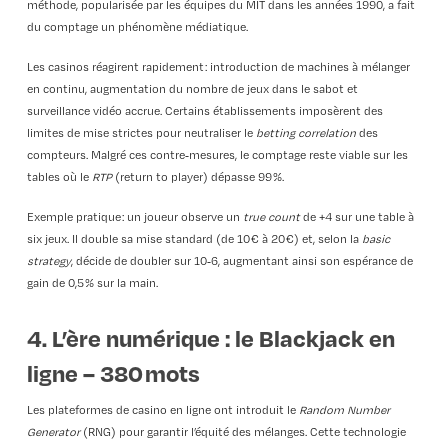
méthode, popularisée par les équipes du MIT dans les années 1990, a fait
du comptage un phénomène médiatique.
Les casinos réagirent rapidement : introduction de machines à mélanger
en continu, augmentation du nombre de jeux dans le sabot et
surveillance vidéo accrue. Certains établissements imposèrent des
limites de mise strictes pour neutraliser le
betting correlation
des
compteurs. Malgré ces contre‑mesures, le comptage reste viable sur les
tables où le
RTP
(return to player) dépasse 99 %.
Exemple pratique : un joueur observe un
true count
de +4 sur une table à
six jeux. Il double sa mise standard (de 10 € à 20 €) et, selon la
basic
strategy
, décide de doubler sur 10‑6, augmentant ainsi son espérance de
gain de 0,5 % sur la main.
4. L’ère numérique : le Blackjack en
ligne – 380 mots
Les plateformes de casino en ligne ont introduit le
Random Number
Generator
(RNG) pour garantir l’équité des mélanges. Cette technologie