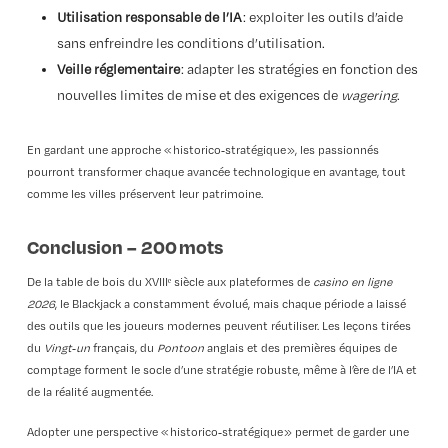
Utilisation responsable de l’IA
: exploiter les outils d’aide
sans enfreindre les conditions d’utilisation.
Veille réglementaire
: adapter les stratégies en fonction des
nouvelles limites de mise et des exigences de
wagering
.
En gardant une approche « historico‑stratégique », les passionnés
pourront transformer chaque avancée technologique en avantage, tout
comme les villes préservent leur patrimoine.
Conclusion – 200 mots
De la table de bois du XVIIIᵉ siècle aux plateformes de
casino en ligne
2026
, le Blackjack a constamment évolué, mais chaque période a laissé
des outils que les joueurs modernes peuvent réutiliser. Les leçons tirées
du
Vingt‑un
français, du
Pontoon
anglais et des premières équipes de
comptage forment le socle d’une stratégie robuste, même à l’ère de l’IA et
de la réalité augmentée.
Adopter une perspective « historico‑stratégique » permet de garder une