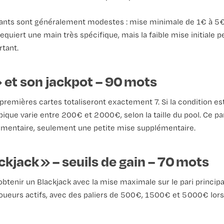
ants sont généralement modestes : mise minimale de 1 € à 5 €,
quiert une main très spécifique, mais la faible mise initiale
rtant.
» et son jackpot – 90 mots
s premières cartes totaliseront exactement 7. Si la condition es
ypique varie entre 200 € et 2 000 €, selon la taille du pool. Ce pa
entaire, seulement une petite mise supplémentaire.
ckjack » – seuils de gain – 70 mots
 obtenir un Blackjack avec la mise maximale sur le pari principa
ueurs actifs, avec des paliers de 500 €, 1 500 € et 5 000 € lo