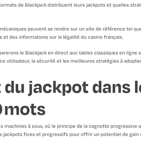
mats de Blackjack distribuent leurs jackpots et quelles stra
 mécaniques peuvent se rendre sur un site de référence tel q
 et des informations sur la légalité du casino français.
arerons le Blackjack en direct aux tables classiques en ligne s
 utilisateur, la sécurité et les meilleures stratégies à adopter
 du jackpot dans l
0 mots
s machines à sous, où le principe de la cagnotte progressive a
es jackpots fixes et progressifs pour offrir un potentiel de gai