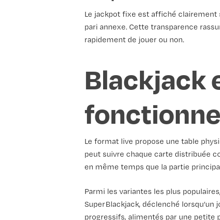
Le jackpot fixe est affiché clairement 
pari annexe. Cette transparence rassur
rapidement de jouer ou non.
Blackjack 
fonctionne
Le format live propose une table physi
peut suivre chaque carte distribuée c
en même temps que la partie principa
Parmi les variantes les plus populaires,
Super Blackjack, déclenché lorsqu’un j
progressifs, alimentés par une petite p