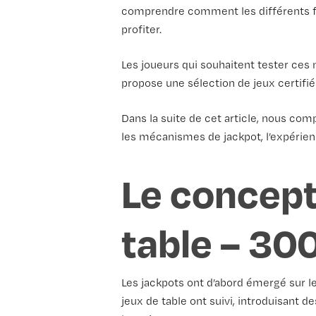
comprendre comment les différents for
profiter.
Les joueurs qui souhaitent tester ces
propose une sélection de jeux certifiés
Dans la suite de cet article, nous comp
les mécanismes de jackpot, l’expérience
Le concept
table – 30
Les jackpots ont d’abord émergé sur le
jeux de table ont suivi, introduisant d