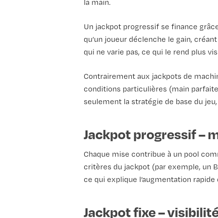
la main.
Un jackpot progressif se finance grâce
qu’un joueur déclenche le gain, créan
qui ne varie pas, ce qui le rend plus vi
Contrairement aux jackpots de machine
conditions particulières (main parfait
seulement la stratégie de base du jeu, 
Jackpot progressif –
Chaque mise contribue à un pool commu
critères du jackpot (par exemple, un B
ce qui explique l’augmentation rapide 
Jackpot fixe – visibilit