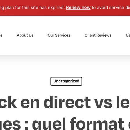
ng plan for this site has expired.
Renew now
to avoid service di
e
About Us
Our Services
Client Reviews
Ga
Uncategorized
ck en direct vs le
es : quel format 