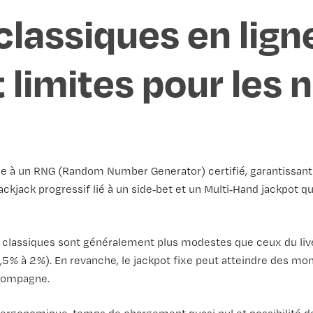
classiques en lign
 limites pour les 
ce à un RNG (Random Number Generator) certifié, garantissant l’
ackjack progressif lié à un side‑bet et un Multi‑Hand jackpot q
s classiques sont généralement plus modestes que ceux du live,
,5 % à 2 %). En revanche, le jackpot fixe peut atteindre des m
ccompagne.