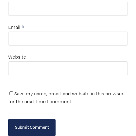
Email
*
Website
Save my name, email, and website in this browser
for the next time I comment.