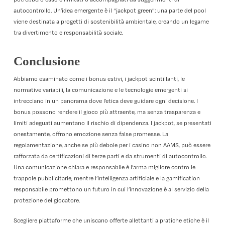
autocontrollo. Un’idea emergente è il “jackpot green”: una parte del pool
viene destinata a progetti di sostenibilità ambientale, creando un legame
tra divertimento e responsabilità sociale.
Conclusione
Abbiamo esaminato come i bonus estivi, i jackpot scintillanti, le
normative variabili, la comunicazione e le tecnologie emergenti si
intrecciano in un panorama dove l’etica deve guidare ogni decisione. I
bonus possono rendere il gioco più attraente, ma senza trasparenza e
limiti adeguati aumentano il rischio di dipendenza. I jackpot, se presentati
onestamente, offrono emozione senza false promesse. La
regolamentazione, anche se più debole per i casino non AAMS, può essere
rafforzata da certificazioni di terze parti e da strumenti di autocontrollo.
Una comunicazione chiara e responsabile è l’arma migliore contro le
trappole pubblicitarie, mentre l’intelligenza artificiale e la gamification
responsabile promettono un futuro in cui l’innovazione è al servizio della
protezione del giocatore.
Scegliere piattaforme che uniscano offerte allettanti a pratiche etiche è il