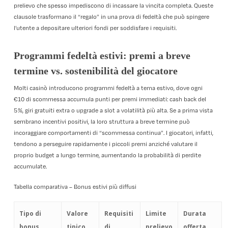
prelievo che spesso impediscono di incassare la vincita completa. Queste
clausole trasformano il “regalo” in una prova di fedeltà che può spingere
l’utente a depositare ulteriori fondi per soddisfare i requisiti.
Programmi fedeltà estivi: premi a breve
termine vs. sostenibilità del giocatore
Molti casinò introducono programmi fedeltà a tema estivo, dove ogni
€10 di scommessa accumula punti per premi immediati: cash back del
5 %, giri gratuiti extra o upgrade a slot a volatilità più alta. Se a prima vista
sembrano incentivi positivi, la loro struttura a breve termine può
incoraggiare comportamenti di “scommessa continua”. I giocatori, infatti,
tendono a perseguire rapidamente i piccoli premi anziché valutare il
proprio budget a lungo termine, aumentando la probabilità di perdite
accumulate.
Tabella comparativa – Bonus estivi più diffusi
Tipo di
Valore
Requisiti
Limite
Durata
bonus
tipico
di
prelievo
offerta