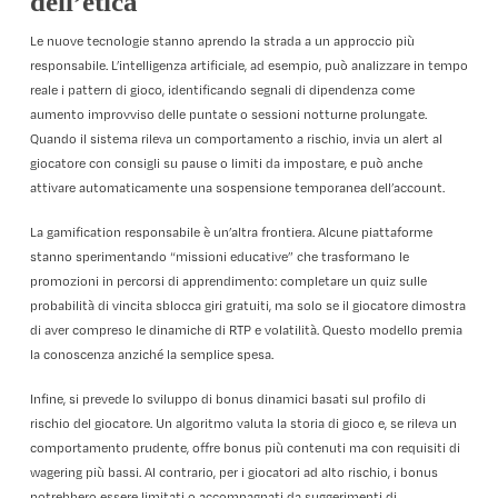
dell’etica
Le nuove tecnologie stanno aprendo la strada a un approccio più
responsabile. L’intelligenza artificiale, ad esempio, può analizzare in tempo
reale i pattern di gioco, identificando segnali di dipendenza come
aumento improvviso delle puntate o sessioni notturne prolungate.
Quando il sistema rileva un comportamento a rischio, invia un alert al
giocatore con consigli su pause o limiti da impostare, e può anche
attivare automaticamente una sospensione temporanea dell’account.
La gamification responsabile è un’altra frontiera. Alcune piattaforme
stanno sperimentando “missioni educative” che trasformano le
promozioni in percorsi di apprendimento: completare un quiz sulle
probabilità di vincita sblocca giri gratuiti, ma solo se il giocatore dimostra
di aver compreso le dinamiche di RTP e volatilità. Questo modello premia
la conoscenza anziché la semplice spesa.
Infine, si prevede lo sviluppo di bonus dinamici basati sul profilo di
rischio del giocatore. Un algoritmo valuta la storia di gioco e, se rileva un
comportamento prudente, offre bonus più contenuti ma con requisiti di
wagering più bassi. Al contrario, per i giocatori ad alto rischio, i bonus
potrebbero essere limitati o accompagnati da suggerimenti di