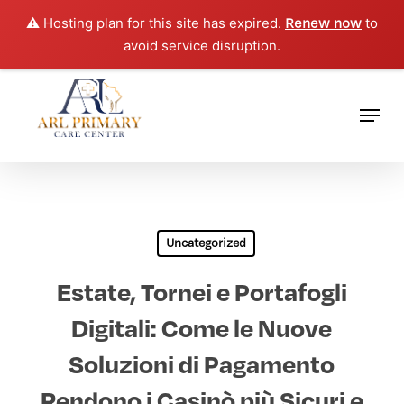
Skip
⚠️ Hosting plan for this site has expired.
Renew now
to
to
avoid service disruption.
main
content
Menu
Uncategorized
Estate, Tornei e Portafogli
Digitali: Come le Nuove
Soluzioni di Pagamento
Rendono i Casinò più Sicuri e