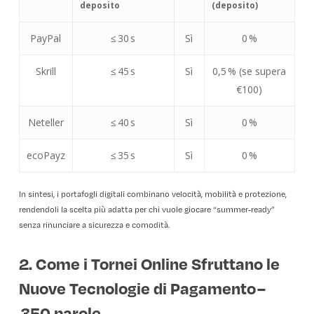
deposito
(deposito)
PayPal
≤ 30 s
Sì
0 %
Skrill
≤ 45 s
Sì
0,5 % (se supera
€100)
Neteller
≤ 40 s
Sì
0 %
ecoPayz
≤ 35 s
Sì
0 %
In sintesi, i portafogli digitali combinano velocità, mobilità e protezione,
rendendoli la scelta più adatta per chi vuole giocare “summer‑ready”
senza rinunciare a sicurezza e comodità.
2. Come i Tornei Online Sfruttano le
Nuove Tecnologie di Pagamento –
350 parole