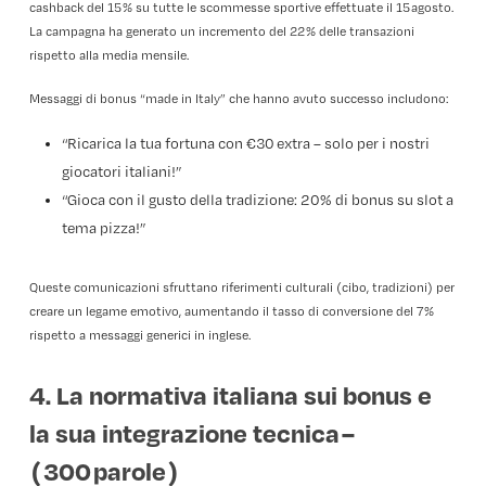
cashback del 15 % su tutte le scommesse sportive effettuate il 15 agosto.
La campagna ha generato un incremento del 22 % delle transazioni
rispetto alla media mensile.
Messaggi di bonus “made in Italy” che hanno avuto successo includono:
“Ricarica la tua fortuna con €30 extra – solo per i nostri
giocatori italiani!”
“Gioca con il gusto della tradizione: 20 % di bonus su slot a
tema pizza!”
Queste comunicazioni sfruttano riferimenti culturali (cibo, tradizioni) per
creare un legame emotivo, aumentando il tasso di conversione del 7 %
rispetto a messaggi generici in inglese.
4. La normativa italiana sui bonus e
la sua integrazione tecnica –
( 300 parole )