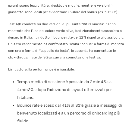
garantiscono leggibilità su desktop e mobile, mentre le versioni in
grassetto sono ideali per evidenziare il valore del bonus (es. “+€50”).
Test A/B condotti su due versioni di pulsante “Ritira vincita” hanno
mostrato che l’uso del colore verde oliva, tradizionalmente associato al
denaro in Italia, ha ridotto il bounce rate del 12 % rispetto al classico blu.
Un altro esperimento ha confrontato l’icona “bonus” a forma di moneta
con una a forma di “cappello da festa”; la seconda ha aumentato le
click‑through rate del 9 % grazie alla connotazione festiva.
L’impatto sulla performance è misurabile:
Tempo medio di sessione è passato da 2 min 45 s a
4 min 20 s dopo l’adozione di layout ottimizzati per
l’italiano.
Bounce rate è sceso dal 41 % al 33 % grazie a messaggi di
benvenuto localizzati e a un percorso di onboarding più
fluido.