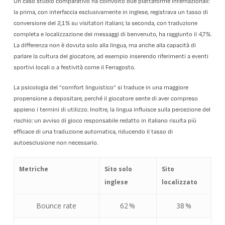
Un caso studio comparativo ha coinvolto due piattaforme internazionali:
la prima, con interfaccia esclusivamente in inglese, registrava un tasso di
conversione del 2,1 % su visitatori italiani; la seconda, con traduzione
completa e localizzazione dei messaggi di benvenuto, ha raggiunto il 4,7 %.
La differenza non è dovuta solo alla lingua, ma anche alla capacità di
parlare la cultura del giocatore, ad esempio inserendo riferimenti a eventi
sportivi locali o a festività come il Ferragosto.
La psicologia del “comfort linguistico” si traduce in una maggiore
propensione a depositare, perché il giocatore sente di aver compreso
appieno i termini di utilizzo. Inoltre, la lingua influisce sulla percezione del
rischio: un avviso di gioco responsabile redatto in italiano risulta più
efficace di una traduzione automatica, riducendo il tasso di
autoesclusione non necessario.
Metriche
Sito solo
Sito
inglese
localizzato
Bounce rate
62 %
38 %