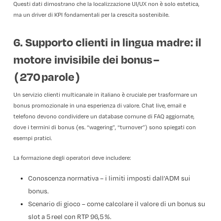
Questi dati dimostrano che la localizzazione UI/UX non è solo estetica,
ma un driver di KPI fondamentali per la crescita sostenibile.
6. Supporto clienti in lingua madre: il
motore invisibile dei bonus –
( 270 parole )
Un servizio clienti multicanale in italiano è cruciale per trasformare un
bonus promozionale in una esperienza di valore. Chat live, email e
telefono devono condividere un database comune di FAQ aggiornate,
dove i termini di bonus (es. “wagering”, “turnover”) sono spiegati con
esempi pratici.
La formazione degli operatori deve includere:
Conoscenza normativa – i limiti imposti dall’ADM sui
bonus.
Scenario di gioco – come calcolare il valore di un bonus su
slot a 5 reel con RTP 96,5 %.