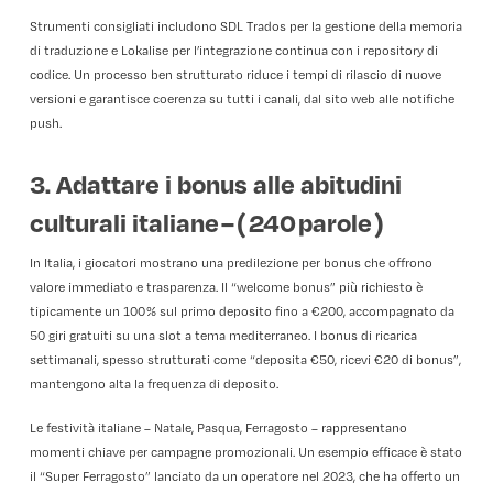
Strumenti consigliati includono SDL Trados per la gestione della memoria
di traduzione e Lokalise per l’integrazione continua con i repository di
codice. Un processo ben strutturato riduce i tempi di rilascio di nuove
versioni e garantisce coerenza su tutti i canali, dal sito web alle notifiche
push.
3. Adattare i bonus alle abitudini
culturali italiane – ( 240 parole )
In Italia, i giocatori mostrano una predilezione per bonus che offrono
valore immediato e trasparenza. Il “welcome bonus” più richiesto è
tipicamente un 100 % sul primo deposito fino a €200, accompagnato da
50 giri gratuiti su una slot a tema mediterraneo. I bonus di ricarica
settimanali, spesso strutturati come “deposita €50, ricevi €20 di bonus”,
mantengono alta la frequenza di deposito.
Le festività italiane – Natale, Pasqua, Ferragosto – rappresentano
momenti chiave per campagne promozionali. Un esempio efficace è stato
il “Super Ferragosto” lanciato da un operatore nel 2023, che ha offerto un