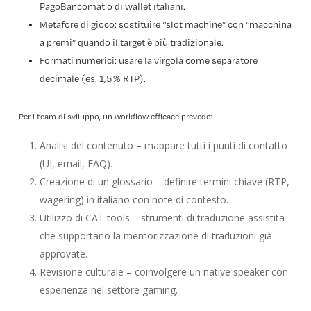
PagoBancomat o di wallet italiani.
Metafore di gioco: sostituire “slot machine” con “macchina
a premi” quando il target è più tradizionale.
Formati numerici: usare la virgola come separatore
decimale (es. 1,5 % RTP).
Per i team di sviluppo, un workflow efficace prevede:
Analisi del contenuto – mappare tutti i punti di contatto
(UI, email, FAQ).
Creazione di un glossario – definire termini chiave (RTP,
wagering) in italiano con note di contesto.
Utilizzo di CAT tools – strumenti di traduzione assistita
che supportano la memorizzazione di traduzioni già
approvate.
Revisione culturale – coinvolgere un native speaker con
esperienza nel settore gaming.