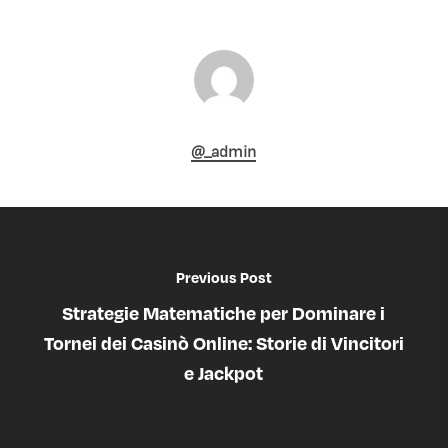
@_admin
Previous Post
Strategie Matematiche per Dominare i
Tornei dei Casinò Online: Storie di Vincitori
e Jackpot