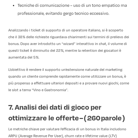
Tecniche di comunicazione – uso di un tono empatico ma
professionale, evitando gergo tecnico eccessivo.
Analizzando i ticket di supporto di un operatore italiano, si è scoperto
che il 38 % delle richieste riguardava chiarimenti sui termini di prelievo dei
bonus. Dopo aver introdotto un “wizard” interattivo in chat, il volume di
questi ticket è diminuito del 22 %, mentre la retention dei giocatori è
aumentata del 5 %.
L’obiettivo è rendere il supporto un’estensione naturale del marketing:
quando un cliente comprende rapidamente come utilizzare un bonus, è
più propenso a effettuare ulteriori depositi e a provare nuovi giochi, come
le slot a tema “Vino e Gastronomia”.
7. Analisi dei dati di gioco per
ottimizzare le offerte – ( 260 parole )
Le metriche chiave per valutare l’efficacia di un bonus in Italia includono
ARPU (Average Revenue Per User), churn rate e lifetime value (LTV)