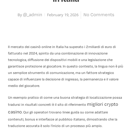
@_admin
No Comments
By
February 19, 2026
Il mercato dei casinò online in Italia ha superato i 2 miliardi di euro di
fatturato nel 2024, spinto da una combinazione di innovazione
tecnologica, diffusione dei dispositivi mobili e una legislazione che
garantisce protezione al giocatore. In questo contesto, la lingua non è più
un semplice strumento di comunicazione, ma un fattore strategico
capace di influenzare la decisione di ingresso, la permanenza e il valore
medio del giocatore.
Un esempio pratico di come una buona strategia di localizzazione possa
migliori crypto
tradursi in risultati concreti è il sito di riferimento
casino
. Qui gli operatori trovano linee guida su come adattare
contenuti, bonus e interfacce al pubblico italiano, dimostrando che la
traduzione accurata è solo l’inizio di un processo più ampio.