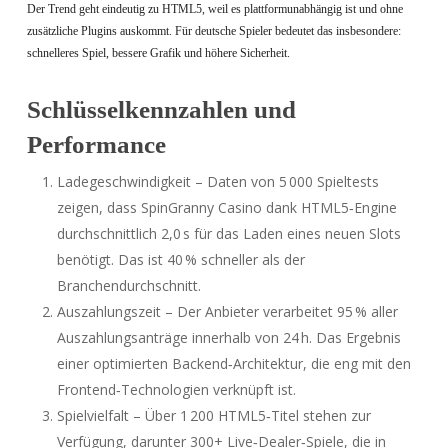
Der Trend geht eindeutig zu HTML5, weil es plattformunabhängig ist und ohne
zusätzliche Plugins auskommt. Für deutsche Spieler bedeutet das insbesondere:
schnelleres Spiel, bessere Grafik und höhere Sicherheit.
Schlüsselkennzahlen und
Performance
Ladegeschwindigkeit – Daten von 5 000 Spieltests
zeigen, dass SpinGranny Casino dank HTML5‑Engine
durchschnittlich 2,0 s für das Laden eines neuen Slots
benötigt. Das ist 40 % schneller als der
Branchendurchschnitt.
Auszahlungszeit – Der Anbieter verarbeitet 95 % aller
Auszahlungsanträge innerhalb von 24 h. Das Ergebnis
einer optimierten Backend‑Architektur, die eng mit den
Frontend‑Technologien verknüpft ist.
Spielvielfalt – Über 1 200 HTML5‑Titel stehen zur
Verfügung, darunter 300+ Live‑Dealer‑Spiele, die in