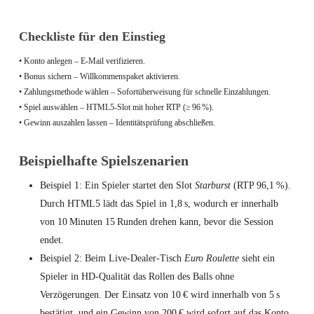
Checkliste für den Einstieg
• Konto anlegen – E‑Mail verifizieren.
• Bonus sichern – Willkommenspaket aktivieren.
• Zahlungsmethode wählen – Sofortüberweisung für schnelle Einzahlungen.
• Spiel auswählen – HTML5‑Slot mit hoher RTP (≥ 96 %).
• Gewinn auszahlen lassen – Identitätsprüfung abschließen.
Beispielhafte Spielszenarien
Beispiel 1: Ein Spieler startet den Slot
Starburst
(RTP 96,1 %).
Durch HTML5 lädt das Spiel in 1,8 s, wodurch er innerhalb
von 10 Minuten 15 Runden drehen kann, bevor die Session
endet.
Beispiel 2: Beim Live‑Dealer‑Tisch
Euro Roulette
sieht ein
Spieler in HD‑Qualität das Rollen des Balls ohne
Verzögerungen. Der Einsatz von 10 € wird innerhalb von 5 s
bestätigt, und ein Gewinn von 200 € wird sofort auf das Konto