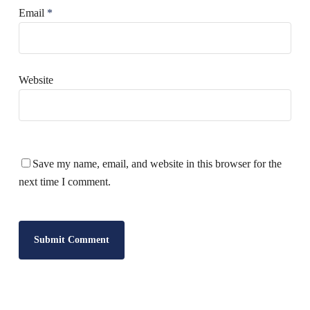
Email
*
Website
Save my name, email, and website in this browser for the
next time I comment.