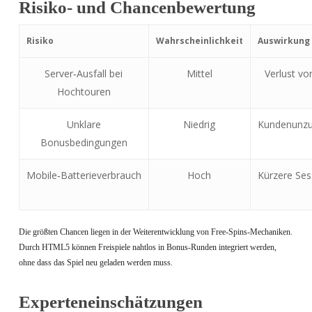
Risiko‑ und Chancenbewertung
Risiko
Wahrscheinlichkeit
Auswirkung
Server‑Ausfall bei
Mittel
Verlust von
Hochtouren
Unklare
Niedrig
Kundenunzuf
Bonusbedingungen
Mobile‑Batterieverbrauch
Hoch
Kürzere Ses
Die größten Chancen liegen in der Weiterentwicklung von Free‑Spins‑Mechaniken.
Durch HTML5 können Freispiele nahtlos in Bonus‑Runden integriert werden,
ohne dass das Spiel neu geladen werden muss.
Experteneinschätzungen