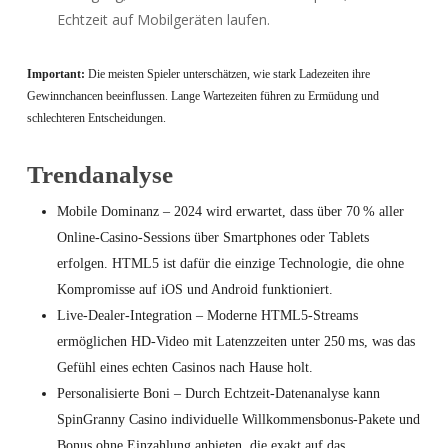
Echtzeit auf Mobilgeräten laufen.
Important:
Die meisten Spieler unterschätzen, wie stark Ladezeiten ihre
Gewinnchancen beeinflussen. Lange Wartezeiten führen zu Ermüdung und
schlechteren Entscheidungen.
Trendanalyse
Mobile Dominanz – 2024 wird erwartet, dass über 70 % aller
Online‑Casino‑Sessions über Smartphones oder Tablets
erfolgen. HTML5 ist dafür die einzige Technologie, die ohne
Kompromisse auf iOS und Android funktioniert.
Live‑Dealer‑Integration – Moderne HTML5‑Streams
ermöglichen HD‑Video mit Latenzzeiten unter 250 ms, was das
Gefühl eines echten Casinos nach Hause holt.
Personalisierte Boni – Durch Echtzeit‑Datenanalyse kann
SpinGranny Casino individuelle Willkommensbonus‑Pakete und
Bonus ohne Einzahlung anbieten, die exakt auf das