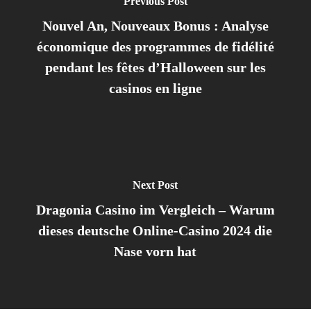
Previous Post
Nouvel An, Nouveaux Bonus : Analyse
économique des programmes de fidélité
pendant les fêtes d’Halloween sur les
casinos en ligne
Next Post
Dragonia Casino im Vergleich – Warum
dieses deutsche Online‑Casino 2024 die
Nase vorn hat