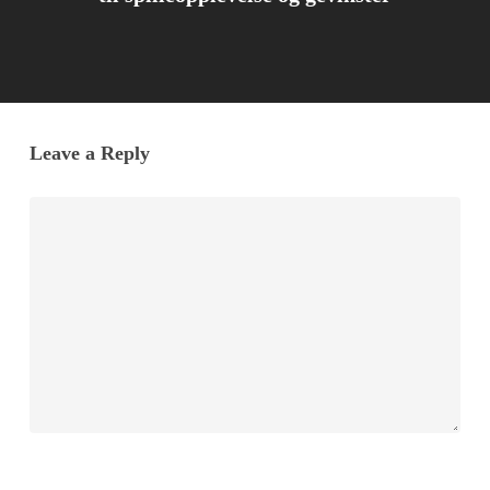
Leave a Reply