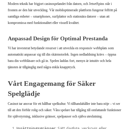
Modern teknik har frigjort casinospelandet från datorn, och JetsetSpins står i
fronten av den här utveckling. Vår mobiloptimerade plattform fungerar felfritt på
samtliga enheter – smartphones, surfplattor och stationära datorer – utan att
kompromissa med funktionalitet eller visuell kvalitet.
Anpassad Design för Optimal Prestanda
Vi har investerat betydande resurser i att utveckla en responsiv webbplats som
automatiskt anpassar sig till din skärmstorlek. Ingen nedladdning krävs – öppna
bara din webbläsare och gå in. Spelen laddas fort, menyn är intuitiv och hela
tjänsten är tillgänglig med några enkla knapptryck.
Vårt Engagemang för Säker
Spelglädje
Casinot tar ansvar för ett hållbar spelkultur. Vi tillhandahåller inte bara nöje – vi ser
till att den förblir rolig och säker. Våra spelare har tillgång till omfattande funktioner
för självstyrning, inklusive gränser, spelpauser och själva uteslutning.
Insättningsgränser:
Sätt dagliga, veckovis eller