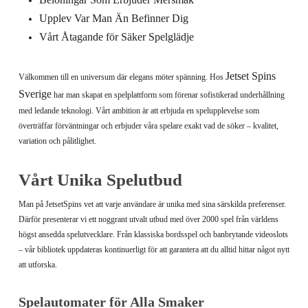
Upplev Var Man Än Befinner Dig
Vårt Åtagande för Säker Spelglädje
Jetset Spins
Välkommen till en universum där elegans möter spänning. Hos
Sverige
har man skapat en spelplattform som förenar sofistikerad underhållning
med ledande teknologi. Vårt ambition är att erbjuda en spelupplevelse som
överträffar förväntningar och erbjuder våra spelare exakt vad de söker – kvalitet,
variation och pålitlighet.
Vårt Unika Spelutbud
Man på JetsetSpins vet att varje användare är unika med sina särskilda preferenser.
Därför presenterar vi ett noggrant utvalt utbud med över 2000 spel från världens
högst ansedda spelutvecklare. Från klassiska bordsspel och banbrytande videoslots
– vår bibliotek uppdateras kontinuerligt för att garantera att du alltid hittar något nytt
att utforska.
Spelautomater för Alla Smaker