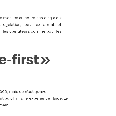
is mobiles au cours des cinq à dix
n, régulation, nouveaux formats et
our les opérateurs comme pour les
e‑first »
009, mais ce n’est qu’avec
 pu offrir une expérience fluide. Le
 main.