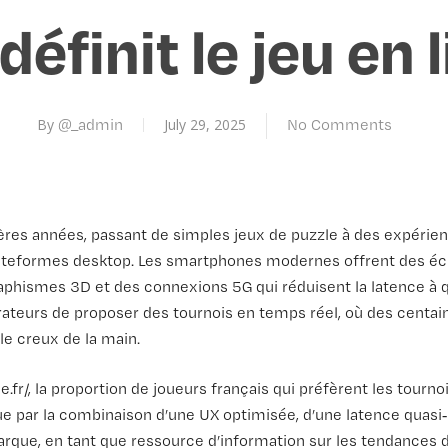
définit le jeu en 
By
@_admin
July 29, 2025
No Comments
res années, passant de simples jeux de puzzle à des expérien
ateformes desktop. Les smartphones modernes offrent des écr
aphismes 3D et des connexions 5G qui réduisent la latence à 
ateurs de proposer des tournois en temps réel, où des centain
 le creux de la main.
.fr/
, la proportion de joueurs français qui préfèrent les tour
 par la combinaison d’une UX optimisée, d’une latence quasi‑n
arque, en tant que ressource d’information sur les tendances