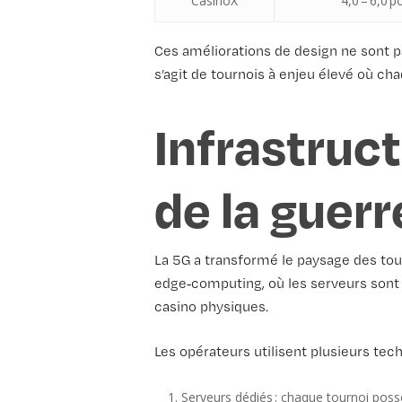
CasinoX
4,0 – 6,0 
Ces améliorations de design ne sont pa
s’agit de tournois à enjeu élevé où c
Infrastruct
de la guerr
La 5G a transformé le paysage des tour
edge‑computing, où les serveurs sont p
casino physiques.
Les opérateurs utilisent plusieurs tech
Serveurs dédiés : chaque tournoi poss