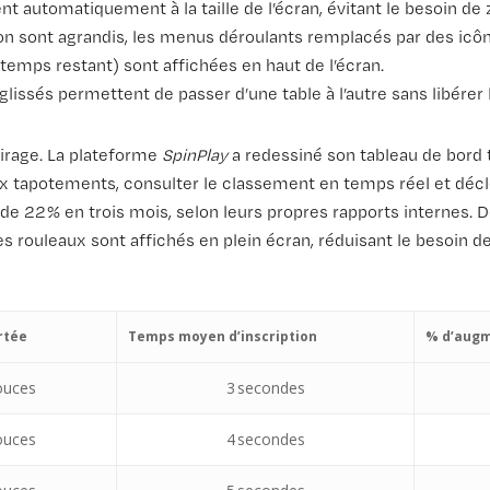
ent automatiquement à la taille de l’écran, évitant le besoin de
tion sont agrandis, les menus déroulants remplacés par des icôn
temps restant) sont affichées en haut de l’écran.
glissés permettent de passer d’une table à l’autre sans libérer 
irage. La plateforme
SpinPlay
a redessiné son tableau de bord 
ux tapotements, consulter le classement en temps réel et décl
é de 22 % en trois mois, selon leurs propres rapports internes
les rouleaux sont affichés en plein écran, réduisant le besoin 
rtée
Temps moyen d’inscription
% d’augm
pouces
3 secondes
pouces
4 secondes