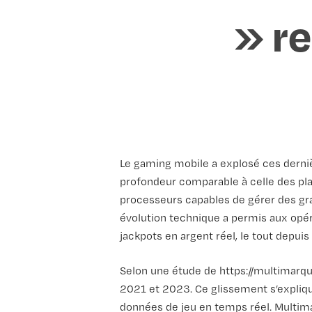
» re
Le gaming mobile a explosé ces derniè
profondeur comparable à celle des pl
processeurs capables de gérer des gr
évolution technique a permis aux opér
jackpots en argent réel, le tout depuis
Selon une étude de
https://multimarque
2021 et 2023. Ce glissement s’explique
données de jeu en temps réel. Multim