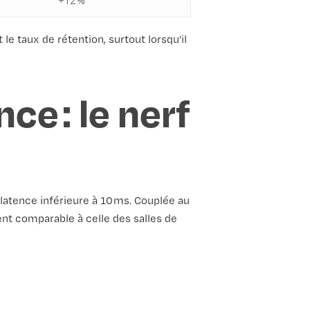
+12 %
e taux de rétention, surtout lorsqu’il
ce : le nerf
 latence inférieure à 10 ms. Couplée au
ient comparable à celle des salles de