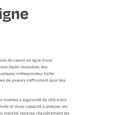
ligne
ces de casino en ligne d’une
ans haute résolution, des
quelques millisecondes. Cette
es de joueurs s’affrontent pour des
nois mobiles a augmenté de 18 % entre
ulle et d’une capacité à analyser les
 du marché, recense régulièrement les