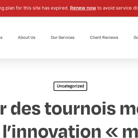
ng plan for this site has expired.
Renew now
to avoid service di
e
About Us
Our Services
Client Reviews
Ga
Uncategorized
ir des tournois mo
’innovation « mo