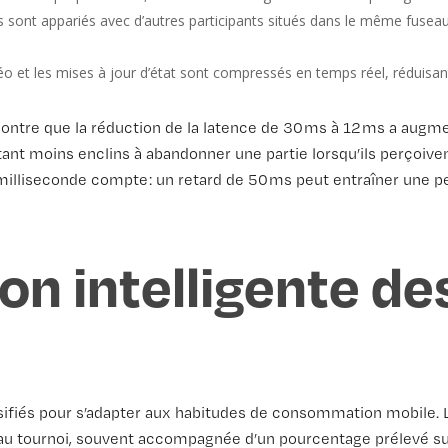
s sont appariés avec d’autres participants situés dans le même fuseau
éo et les mises à jour d’état sont compressés en temps réel, réduisa
ntre que la réduction de la latence de 30 ms à 12 ms a augmen
tant moins enclins à abandonner une partie lorsqu’ils perçoive
milliseconde compte : un retard de 50 ms peut entraîner une per
on intelligente de
fiés pour s’adapter aux habitudes de consommation mobile. Le « 
 tournoi, souvent accompagnée d’un pourcentage prélevé sur l