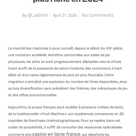
@_admin
No Comments
By
April 21, 2026
Le marché des machines à sous connaît, depuis le début du XXIᵉ siècle,
une mutation accélérée. Autrefois cantonnées aux salles de jeu
physiques, les slots se sont progressivement déplacées vers le virtuel,
tirant profit de la puissance de calcul moderne, des connexions à haut
débit et d’un cadre réglementaire de plus en plus favorable. Cette
migration a entraîné une explosion du nombre de titres disponibles, ainsi
qu’une diversification sans précédent des thèmes, des mécaniques de jeu
et des offres promotionnelles.
Aujourd’hui, le joueur français peut accéder à plusieurs milliers de slots,
de la traditionnelle « Fruit Machine » aux expériences immersives en 3D
inspirées de franchises cinématographiques. Pour se repérer dans cet
océan de possibilités, il suffit de consulter des ressources spécialisées
casino en ligne france
comme le site
, qui répertorie les