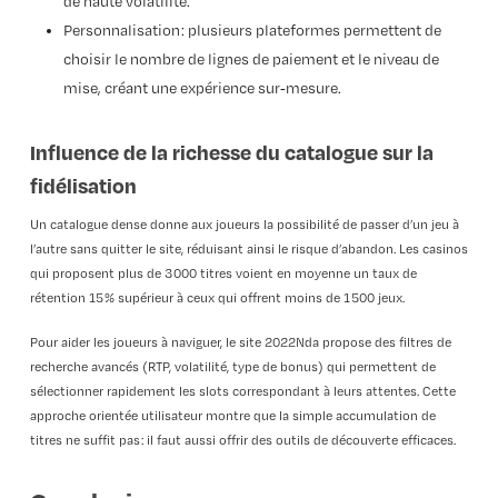
de haute volatilité.
Personnalisation : plusieurs plateformes permettent de
choisir le nombre de lignes de paiement et le niveau de
mise, créant une expérience sur‑mesure.
Influence de la richesse du catalogue sur la
fidélisation
Un catalogue dense donne aux joueurs la possibilité de passer d’un jeu à
l’autre sans quitter le site, réduisant ainsi le risque d’abandon. Les casinos
qui proposent plus de 3 000 titres voient en moyenne un taux de
rétention 15 % supérieur à ceux qui offrent moins de 1 500 jeux.
Pour aider les joueurs à naviguer, le site 2022Nda propose des filtres de
recherche avancés (RTP, volatilité, type de bonus) qui permettent de
sélectionner rapidement les slots correspondant à leurs attentes. Cette
approche orientée utilisateur montre que la simple accumulation de
titres ne suffit pas : il faut aussi offrir des outils de découverte efficaces.