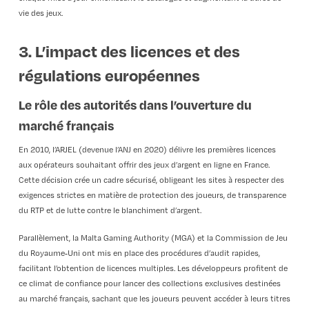
vie des jeux.
3. L’impact des licences et des
régulations européennes
Le rôle des autorités dans l’ouverture du
marché français
En 2010, l’ARJEL (devenue l’ANJ en 2020) délivre les premières licences
aux opérateurs souhaitant offrir des jeux d’argent en ligne en France.
Cette décision crée un cadre sécurisé, obligeant les sites à respecter des
exigences strictes en matière de protection des joueurs, de transparence
du RTP et de lutte contre le blanchiment d’argent.
Parallèlement, la Malta Gaming Authority (MGA) et la Commission de Jeu
du Royaume‑Uni ont mis en place des procédures d’audit rapides,
facilitant l’obtention de licences multiples. Les développeurs profitent de
ce climat de confiance pour lancer des collections exclusives destinées
au marché français, sachant que les joueurs peuvent accéder à leurs titres