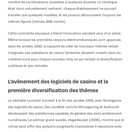
nombre de combinaisons possibles à quelques dizaines. Le catalogue
était donc naturellement restreint : chaque établissement ne pouvait
installer que quelques modèles, et les joueurs découvraient toujours les
mêmes figures (cerises, BAR, cloche).
Cette contrainte physique a freiné l’innovation pendant plus d’un siècle.
Même lorsque les premières versions électromécaniques sont apparues
dans les années 1960, la capacité de créer de nouveaux thèmes restait
marginale. Les opérateurs de casino terrestres devaient investir dans du
matériel lourd pour chaque nouveau titre, ce qui rendait la diversification
coûteuse et peu rentable.
L’avènement des logiciels de casino et la
première diversification des thèmes
Le véritable tournant survient à la fin des années 1990, avec l’émergence
des logiciels de casino. Des sociétés comme Microgaming et Aristocrat
développent des plateformes capables de générer des slots entièrement
numériques. Le premier grand succès,
Mega Moolah
(2006), montre que le
virtuel peut offrir des jackpots progressifs impossibles à reproduire avec