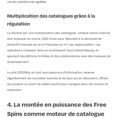
via des plateformes agréées.
Multiplication des catalogues grâce à la
régulation
Le résultat est une multiplication des catalogues : chaque casino licencié
doit proposer au moins 1 000 titres pour répondre à la demande de
diversité imposée par la loi française sur le « jeu responsable ». Les
opérateurs rivalisent alors en enrichissant leurs bibliothèques, en
ajoutant des éditions limitées et des collaborations avec des marques de
divertissement.
Le site 2022Nda, en tant que ressource d’information, recense
régulièrement les nouvelles licences et les jeux qui en découlent, offrant
aux joueurs un point de repère neutre pour naviguer dans cet univers en
expansion.
4. La montée en puissance des Free
Spins comme moteur de catalogue