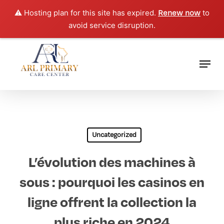
Skip
⚠️ Hosting plan for this site has expired.
Renew now
to
to
avoid service disruption.
main
content
Menu
Uncategorized
L’évolution des machines à
sous : pourquoi les casinos en
ligne offrent la collection la
plus riche en 2024