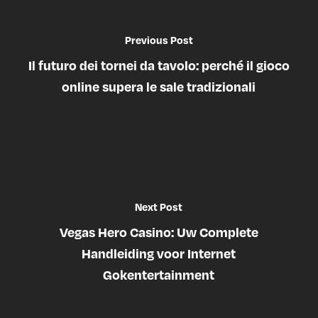
Previous Post
Il futuro dei tornei da tavolo: perché il gioco
online supera le sale tradizionali
Next Post
Vegas Hero Casino: Uw Complete
Handleiding voor Internet
Gokentertainment