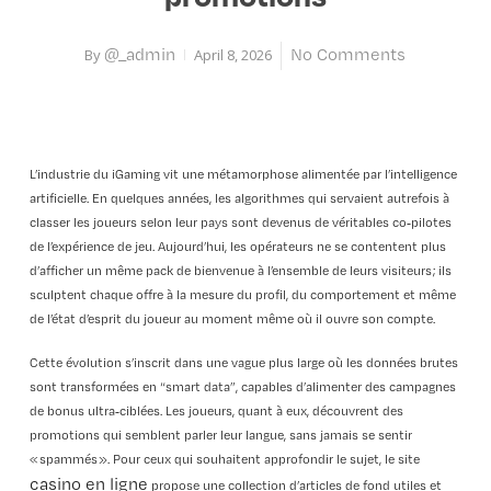
@_admin
No Comments
By
April 8, 2026
L’industrie du iGaming vit une métamorphose alimentée par l’intelligence
artificielle. En quelques années, les algorithmes qui servaient autrefois à
classer les joueurs selon leur pays sont devenus de véritables co‑pilotes
de l’expérience de jeu. Aujourd’hui, les opérateurs ne se contentent plus
d’afficher un même pack de bienvenue à l’ensemble de leurs visiteurs ; ils
sculptent chaque offre à la mesure du profil, du comportement et même
de l’état d’esprit du joueur au moment même où il ouvre son compte.
Cette évolution s’inscrit dans une vague plus large où les données brutes
sont transformées en “smart data”, capables d’alimenter des campagnes
de bonus ultra‑ciblées. Les joueurs, quant à eux, découvrent des
promotions qui semblent parler leur langue, sans jamais se sentir
« spammés ». Pour ceux qui souhaitent approfondir le sujet, le site
casino en ligne
propose une collection d’articles de fond utiles et