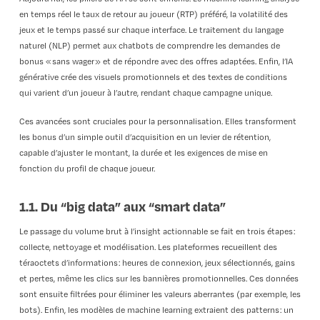
en temps réel le taux de retour au joueur (RTP) préféré, la volatilité des
jeux et le temps passé sur chaque interface. Le traitement du langage
naturel (NLP) permet aux chatbots de comprendre les demandes de
bonus « sans wager » et de répondre avec des offres adaptées. Enfin, l’IA
générative crée des visuels promotionnels et des textes de conditions
qui varient d’un joueur à l’autre, rendant chaque campagne unique.
Ces avancées sont cruciales pour la personnalisation. Elles transforment
les bonus d’un simple outil d’acquisition en un levier de rétention,
capable d’ajuster le montant, la durée et les exigences de mise en
fonction du profil de chaque joueur.
1.1. Du “big data” aux “smart data”
Le passage du volume brut à l’insight actionnable se fait en trois étapes :
collecte, nettoyage et modélisation. Les plateformes recueillent des
téraoctets d’informations : heures de connexion, jeux sélectionnés, gains
et pertes, même les clics sur les bannières promotionnelles. Ces données
sont ensuite filtrées pour éliminer les valeurs aberrantes (par exemple, les
bots). Enfin, les modèles de machine learning extraient des patterns : un