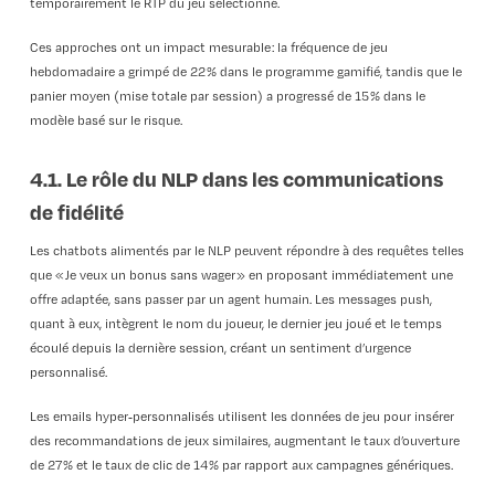
temporairement le RTP du jeu sélectionné.
Ces approches ont un impact mesurable : la fréquence de jeu
hebdomadaire a grimpé de 22 % dans le programme gamifié, tandis que le
panier moyen (mise totale par session) a progressé de 15 % dans le
modèle basé sur le risque.
4.1. Le rôle du NLP dans les communications
de fidélité
Les chatbots alimentés par le NLP peuvent répondre à des requêtes telles
que « Je veux un bonus sans wager » en proposant immédiatement une
offre adaptée, sans passer par un agent humain. Les messages push,
quant à eux, intègrent le nom du joueur, le dernier jeu joué et le temps
écoulé depuis la dernière session, créant un sentiment d’urgence
personnalisé.
Les emails hyper‑personnalisés utilisent les données de jeu pour insérer
des recommandations de jeux similaires, augmentant le taux d’ouverture
de 27 % et le taux de clic de 14 % par rapport aux campagnes génériques.