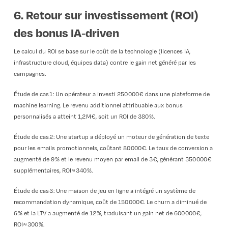
6. Retour sur investissement (ROI)
des bonus IA‑driven
Le calcul du ROI se base sur le coût de la technologie (licences IA,
infrastructure cloud, équipes data) contre le gain net généré par les
campagnes.
Étude de cas 1 : Un opérateur a investi 250 000 € dans une plateforme de
machine learning. Le revenu additionnel attribuable aux bonus
personnalisés a atteint 1,2 M €, soit un ROI de 380 %.
Étude de cas 2 : Une startup a déployé un moteur de génération de texte
pour les emails promotionnels, coûtant 80 000 €. Le taux de conversion a
augmenté de 9 % et le revenu moyen par email de 3 €, générant 350 000 €
supplémentaires, ROI ≈ 340 %.
Étude de cas 3 : Une maison de jeu en ligne a intégré un système de
recommandation dynamique, coût de 150 000 €. Le churn a diminué de
6 % et la LTV a augmenté de 12 %, traduisant un gain net de 600 000 €,
ROI ≈ 300 %.