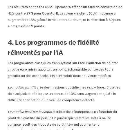
Les résultats sont sans appel. Operator A affiche un taux de conversion de
41 % contre 27 % pour Operator B. La valeur vie client (CLV) moyenne a
augmenté de 18 % grâce à la réduction du churn, et la rétention à 30 jours
a progressé de 9 points.
4. Les programmes de fidélité
réinventés par l’IA
Les programmes classiques s’appuyaient sur l’accumulation de points :
chaque euro misé rapportait un point, échangeable contre des tours
gratuits ou des cashbacks. L’IA a introduit deux nouveaux modèles.
Le modèle gamifié
crée des missions quotidiennes (ex. : « Jouez 3 parties
de blackjack et débloquez un bonus de 10 % sans wager ») et ajuste la
difficulté en fonction du niveau de compétence détecté.
Le modèle basé sur le risque
attribue des récompenses en fonction du
profil de volatilité du joueur. Un joueur qui préfère les slots à haute
variance reçoit des « boosts de volatilité » qui augmentent