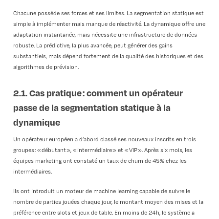
Chacune possède ses forces et ses limites. La segmentation statique est
simple à implémenter mais manque de réactivité. La dynamique offre une
adaptation instantanée, mais nécessite une infrastructure de données
robuste. La prédictive, la plus avancée, peut générer des gains
substantiels, mais dépend fortement de la qualité des historiques et des
algorithmes de prévision.
2.1. Cas pratique : comment un opérateur
passe de la segmentation statique à la
dynamique
Un opérateur européen a d’abord classé ses nouveaux inscrits en trois
groupes : « débutant », « intermédiaire » et « VIP ». Après six mois, les
équipes marketing ont constaté un taux de churn de 45 % chez les
intermédiaires.
Ils ont introduit un moteur de machine learning capable de suivre le
nombre de parties jouées chaque jour, le montant moyen des mises et la
préférence entre slots et jeux de table. En moins de 24 h, le système a