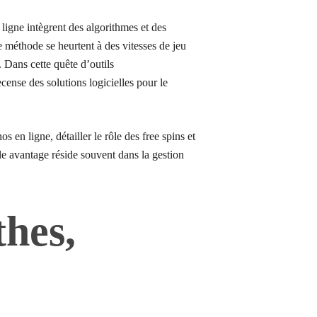
 ligne intègrent des algorithmes et des
e méthode se heurtent à des vitesses de jeu
. Dans cette quête d’outils
ecense des solutions logicielles pour le
en ligne, détailler le rôle des free spins et
ble avantage réside souvent dans la gestion
hes,