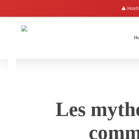
Skip
⚠️ Hosti
to
main
content
H
Les mythe
comme