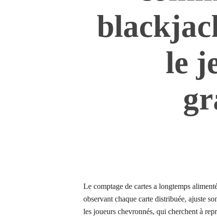
blackjac
le 
gr
Le comptage de cartes a longtemps alimenté l’
observant chaque carte distribuée, ajuste son
les joueurs chevronnés, qui cherchent à repr