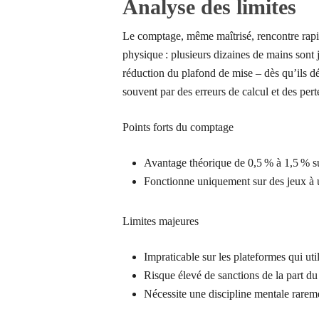
Analyse des limites
Le comptage, même maîtrisé, rencontre rapid
physique : plusieurs dizaines de mains sont 
réduction du plafond de mise – dès qu’ils dé
souvent par des erreurs de calcul et des pert
Points forts du comptage
Avantage théorique de 0,5 % à 1,5 % s
Fonctionne uniquement sur des jeux à u
Limites majeures
Impraticable sur les plateformes qui uti
Risque élevé de sanctions de la part du
Nécessite une discipline mentale rarem