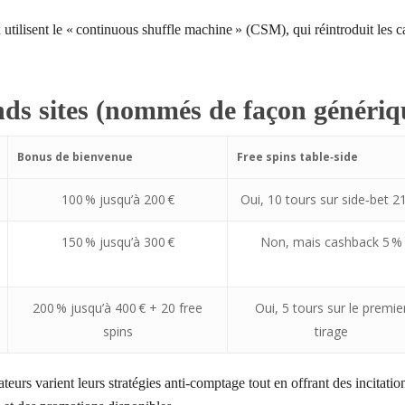
ux utilisent le « continuous shuffle machine » (CSM), qui réintroduit les 
nds sites (nommés de façon génériq
Bonus de bienvenue
Free spins table‑side
100 % jusqu’à 200 €
Oui, 10 tours sur side‑bet 2
150 % jusqu’à 300 €
Non, mais cashback 5 %
200 % jusqu’à 400 € + 20 free
Oui, 5 tours sur le premie
spins
tirage
eurs varient leurs stratégies anti‑comptage tout en offrant des incitatio