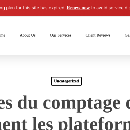
ng plan for this site has expired.
to avoid service di
Renew now
ome
About Us
Our Services
Client Reviews
Gal
Uncategorized
s du comptage d
nt les platefor