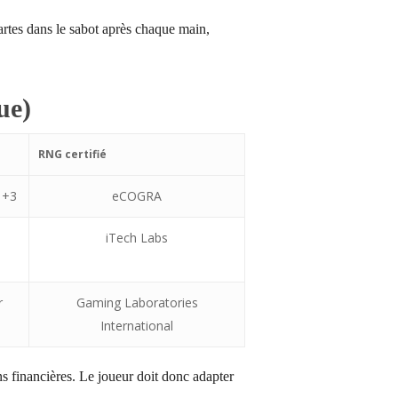
cartes dans le sabot après chaque main,
ue)
RNG certifié
1+3
eCOGRA
iTech Labs
r
Gaming Laboratories
International
ns financières. Le joueur doit donc adapter