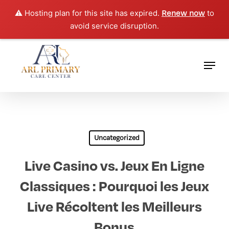
Skip
⚠️ Hosting plan for this site has expired.
Renew now
to
to
avoid service disruption.
main
content
Menu
Uncategorized
Live Casino vs. Jeux En Ligne
Classiques : Pourquoi les Jeux
Live Récoltent les Meilleurs
Bonus