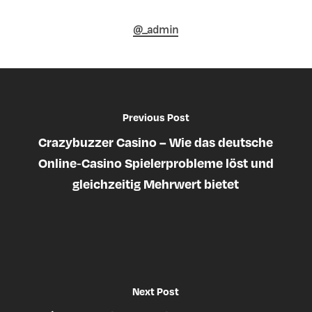
@_admin
Previous Post
Crazybuzzer Casino – Wie das deutsche
Online‑Casino Spielerprobleme löst und
gleichzeitig Mehrwert bietet
Next Post