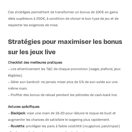
Ces stratégies permettent de transformer un bonus de 100 € en gains
réels supérieurs à 250 €, à condition de choisir le bon type de jeu et de
respecter les exigences de mise.
Stratégies pour maximiser les bonus
sur les jeux live
Checklist des meilleures pratiques
– Lire attentivement les T&C de chaque promotion (wager, plafond, jeux
éligibles).
– Gérer son bankroll : ne jamais miser plus de 5 % de son solde sur une
même main.
– Profiter des bonus de reload pendant les périodes de cash‑back live.
Astuces spécifiques
–
Blackjack
: viser une main de 18‑20 pour réduire le risque de bust et
augmenter les chances de satisfaire le wagering plus rapidement.
–
Roulette
: privilégier les paris à faible volatilité (rouge/noir, pair/impair)