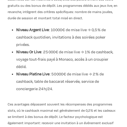
gratuits ou des bonus de dépôt. Les programmes dédiés aux jeux live, en
revanche, intègrent des critères spécifiques : nombre de mains jouées,
durée de session et montant total misé en direct.
Niveau Argent Live
: 10 000 € de mise live → 0,5 % de
cashback quotidien, invitations à des soirées poker
privées.
Niveau Or Live
: 25 000 € de mise live → 1 % de cashback,
voyage tout‑frais payé à Monaco, accès à un croupier
dédié.
Niveau Platine Live
: 50 000 € de mise live → 2 % de
cashback, table de baccarat réservée, service de
conciergerie 24 h/24.
Ces avantages dépassent souvent les récompenses des programmes
slots, où le cashback maximal est généralement de 0,2 % et les cadeaux
se limitent à des bonus de dépôt. Le facteur psychologique est
également important : recevoir une invitation à un événement exclusif