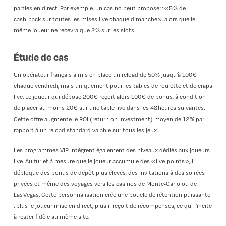
parties en direct. Par exemple, un casino peut proposer : « 5 % de
cash‑back sur toutes les mises live chaque dimanche », alors que le
même joueur ne recevra que 2 % sur les slots.
Étude de cas
Un opérateur français a mis en place un reload de 50 % jusqu’à 100 €
chaque vendredi, mais uniquement pour les tables de roulette et de craps
live. Le joueur qui dépose 200 € reçoit alors 100 € de bonus, à condition
de placer au moins 20 € sur une table live dans les 48 heures suivantes.
Cette offre augmente le ROI (return on investment) moyen de 12 % par
rapport à un reload standard valable sur tous les jeux.
Les programmes VIP intègrent également des niveaux dédiés aux joueurs
live. Au fur et à mesure que le joueur accumule des « live‑points », il
débloque des bonus de dépôt plus élevés, des invitations à des soirées
privées et même des voyages vers les casinos de Monte‑Carlo ou de
Las Vegas. Cette personnalisation crée une boucle de rétention puissante
: plus le joueur mise en direct, plus il reçoit de récompenses, ce qui l’incite
à rester fidèle au même site.