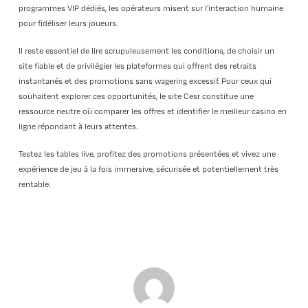
programmes VIP dédiés, les opérateurs misent sur l’interaction humaine
pour fidéliser leurs joueurs.
Il reste essentiel de lire scrupuleusement les conditions, de choisir un
site fiable et de privilégier les plateformes qui offrent des retraits
instantanés et des promotions sans wagering excessif. Pour ceux qui
souhaitent explorer ces opportunités, le site Cesr constitue une
ressource neutre où comparer les offres et identifier le meilleur casino en
ligne répondant à leurs attentes.
Testez les tables live, profitez des promotions présentées et vivez une
expérience de jeu à la fois immersive, sécurisée et potentiellement très
rentable.