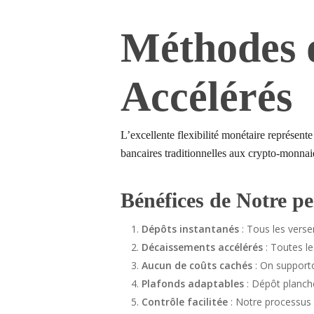
Méthodes d
Accélérés
L’excellente flexibilité monétaire représent
bancaires traditionnelles aux crypto-monnai
Bénéfices de Notre p
Dépôts instantanés
: Tous les verse
Décaissements accélérés
: Toutes le
Aucun de coûts cachés
: On supporto
Plafonds adaptables
: Dépôt planch
Contrôle facilitée
: Notre processus