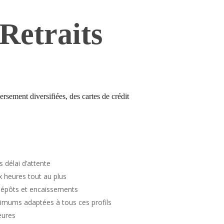
Retraits
rsement diversifiées, des cartes de crédit
 délai d’attente
x heures tout au plus
 dépôts et encaissements
imums adaptées à tous ces profils
eures