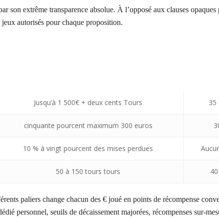
 par son extrême transparence absolue. À l’opposé aux clauses opaques 
s jeux autorisés pour chaque proposition.
Jusqu’à 1 500€ + deux cents Tours
35 
cinquante pourcent maximum 300 euros
3
10 % à vingt pourcent des mises perdues
Aucun
50 à 150 tours tours
40
férents paliers change chacun des € joué en points de récompense conver
dédié personnel, seuils de décaissement majorées, récompenses sur-mes