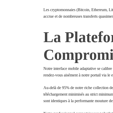
Les cryptomonnaies (Bitcoin, Ethereum, Lite
accrue et de nombreuses transferts quasimen
La Platef
Compromi
Notre interface mobile adaptative se calibre 
rendez-vous aisément à notre portail via le
Au-delà de 95% de notre riche collection de
téléchargement minimisés au strict minimum. L
sont identiques à la performante mouture de