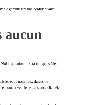
able garantissant une confidentialité
s aucun
 Nul installation ne sera indispensable :
timisées et de nombreux durées de
et contact vers le ce assistance clientèle