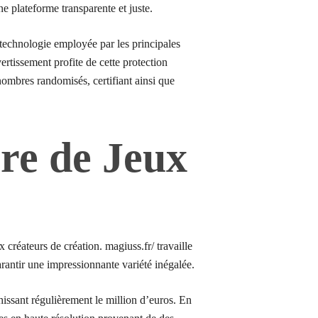
 plateforme transparente et juste.
technologie employée par les principales
rtissement profite de cette protection
nombres randomisés, certifiant ainsi que
re de Jeux
x créateurs de création.
magiuss.fr/
travaille
antir une impressionnante variété inégalée.
issant régulièrement le million d’euros. En