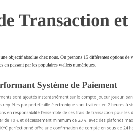
e Transaction et 
e une objectif absolue chez nous. On prenons 15 différentes options de ve
es en passant par les populaires wallets numériques.
erformant Système de Paiement
ments sont ajoutés instantanément sur le compte joueur joueur, sans
s requêtes par portefeuille électronique sont traitées en 2 heures à si
ns en responsabilité l’ensemble de ces frais de transaction pour les
er de 10 € et décaissement minimum de 20 €, avec des plafonds max
 KYC perfectionné offre une confirmation de compte en sous de 24 h