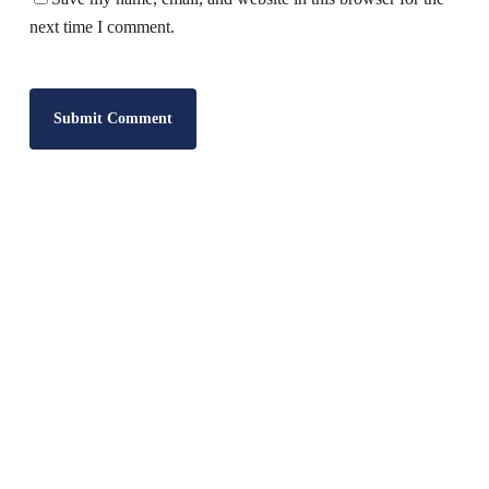
next time I comment.
Contact Us
+ (786) 614-9463
Inquires@arlhealthyliving.com