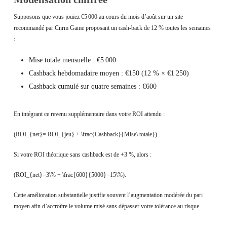
Supposons que vous jouiez €5 000 au cours du mois d’août sur un site
recommandé par Cnrm Game proposant un cash‑back de 12 % toutes les semaines
:
Mise totale mensuelle : €5 000
Cashback hebdomadaire moyen : €150 (12 % × €1 250)
Cashback cumulé sur quatre semaines : €600
En intégrant ce revenu supplémentaire dans votre ROI attendu :
(ROI_{net}= ROI_{jeu} + \frac{Cashback}{Mise\ totale})
Si votre ROI théorique sans cashback est de +3 %, alors :
(ROI_{net}=3\% + \frac{600}{5000}=15\%).
Cette amélioration substantielle justifie souvent l’augmentation modérée du pari
moyen afin d’accroître le volume misé sans dépasser votre tolérance au risque.