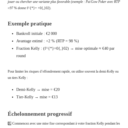
jouer ou chercher une variante plus favorable (exemple : Pai Gow Poker avec RTP
≈97 % donne
f^{*}= +0{,}02).
Exemple pratique
Bankroll initiale : €2 000
Avantage estimé : +2 % (RTP = 98 %)
Fraction Kelly : (f^{*}=0{,}02) → mise optimale ≈ €40 par
round
Pour limiter les risques d’effondrement rapide, on utilise souvent la demi‑Kelly ou
un tiers Kelly :
Demi‑Kelly → mise = €20
Tier‑Kelly → mise = €13
Échelonnement progressif
1️⃣ Commencez avec une mise fixe correspondant à votre fraction Kelly pendant les