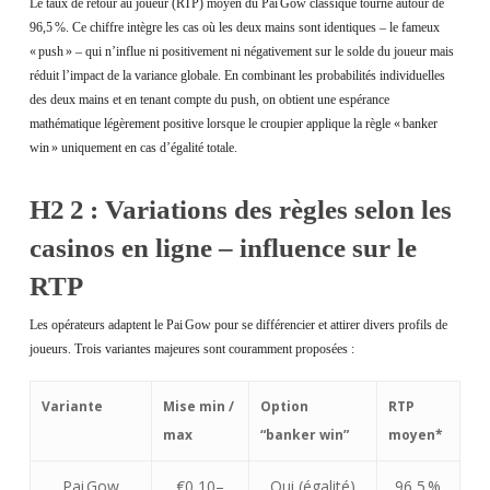
Le taux de retour au joueur (RTP) moyen du Pai Gow classique tourne autour de
96,5 %. Ce chiffre intègre les cas où les deux mains sont identiques – le fameux
« push » – qui n’influe ni positivement ni négativement sur le solde du joueur mais
réduit l’impact de la variance globale. En combinant les probabilités individuelles
des deux mains et en tenant compte du push, on obtient une espérance
mathématique légèrement positive lorsque le croupier applique la règle « banker
win » uniquement en cas d’égalité totale.
H2 2 : Variations des règles selon les
casinos en ligne – influence sur le
RTP
Les opérateurs adaptent le Pai Gow pour se différencier et attirer divers profils de
joueurs. Trois variantes majeures sont couramment proposées :
Variante
Mise min /
Option
RTP
max
“banker win”
moyen*
Pai Gow
€0,10–
Oui (égalité)
96,5 %