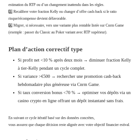
estimation du RTP ou d’un changement inattendu dans les règles.
3️⃣ Recalibrer votre fraction Kelly ou changer d’offre cash‑back si le ratio
risque/récompense devient défavorable.
4️⃣ Migrer, si nécessaire, vers une variante plus rentable listée sur Cnrm Game
(exemple : passer du Classic au Poker variant avec RTP supérieur).
Plan d’action correctif type
Si profit net <10 % après deux mois → diminuer fraction Kelly
à tier‑Kelly pendant un cycle complet.
Si variance >€500 → rechercher une promotion cash‑back
hebdomadaire plus généreuse via Cnrm Game.
Si taux conversion bonus <70 % → optimiser vos dépôts via un
casino crypto en ligne offrant un dépôt instantané sans frais.
En suivant ce cycle itératif basé sur des données concrètes,
vous assurez que chaque décision reste alignée avec votre objectif financier estival.