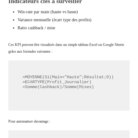
Indicateurs clés à surveiller
Win‑rate par main (haute vs basse)
Variance mensuelle (écart type des profits)
Ratio cashback / mise
Ces KPI peuvent être visualisés dans un simple tableau Excel ou Google Sheets
grâce aux formules suivantes :
=MOYENNE(Si(Main="Haute";Résultat;0))

=ECARTYPE(Profit_Journalier)

Pour automatiser davantage :