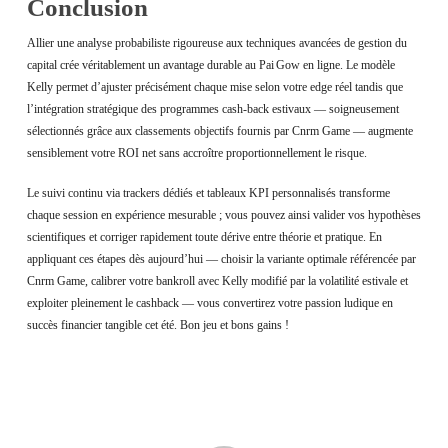
Conclusion
Allier une analyse probabiliste rigoureuse aux techniques avancées de gestion du
capital crée véritablement un avantage durable au Pai Gow en ligne. Le modèle
Kelly permet d’ajuster précisément chaque mise selon votre edge réel tandis que
l’intégration stratégique des programmes cash‑back estivaux — soigneusement
sélectionnés grâce aux classements objectifs fournis par Cnrm Game — augmente
sensiblement votre ROI net sans accroître proportionnellement le risque.
Le suivi continu via trackers dédiés et tableaux KPI personnalisés transforme
chaque session en expérience mesurable ; vous pouvez ainsi valider vos hypothèses
scientifiques et corriger rapidement toute dérive entre théorie et pratique. En
appliquant ces étapes dès aujourd’hui — choisir la variante optimale référencée par
Cnrm Game, calibrer votre bankroll avec Kelly modifié par la volatilité estivale et
exploiter pleinement le cashback — vous convertirez votre passion ludique en
succès financier tangible cet été. Bon jeu et bons gains !