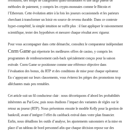
résolution, des temps de chargement quasi‑instantanés et une large palette de
méthodes de paiement, y compris les crypto‑monnaies comme le Bitcoin et
l’Ethereum. Cette évolution attire à la fois les joueurs occasionnels et les parieurs
cherchant à transformer un loisir en source de revenu durable. Dans ce contexte
hyper‑compétitif, la simple intuition ne suffit plus : il faut appliquer le raisonnement
scientifique, tester des hypothèses et mesurer chaque résultat avec rigueur.
Pour vous accompagner dans cette démarche, consultez le comparateur indépendant
Cnrm Game
qui répertorie les meilleures offres de casino, y compris les
programmes de remboursement cash‑back spécialement conçus pour la saison
estivale. Cnrm Game se positionne comme une référence objective dans
l’évaluation des bonus, du RTP et des conditions de mise pour chaque opérateur.
En s’appuyant sur leurs classements, vous éviterez les pièges des promotions trop
alléchantes mais peu rentables.
Cet article suit un fil conducteur clair : nous décortiquons d’abord les probabilités
inhérentes au Pai Gow, puis nous étudions l’impact des variantes de règles sur le
retour au joueur (RTP). Nous présentons ensuite le modèle Kelly pour la gestion de
bankroll, avant d’intégrer l’effet du cashback estival dans votre plan financier.
Enfin, nous détaillons les outils d’analyse, les ajustements saisonniers et la mise en
place d’un tableau de bord personnel afin que chaque décision repose sur des