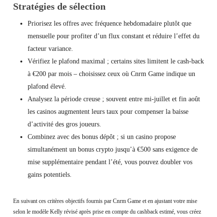
Stratégies de sélection
Priorisez les offres avec fréquence hebdomadaire plutôt que
mensuelle pour profiter d’un flux constant et réduire l’effet du
facteur variance.
Vérifiez le plafond maximal ; certains sites limitent le cash‑back
à €200 par mois – choisissez ceux où Cnrm Game indique un
plafond élevé.
Analysez la période creuse ; souvent entre mi‑juillet et fin août
les casinos augmentent leurs taux pour compenser la baisse
d’activité des gros joueurs.
Combinez avec des bonus dépôt ; si un casino propose
simultanément un bonus crypto jusqu’à €500 sans exigence de
mise supplémentaire pendant l’été, vous pouvez doubler vos
gains potentiels.
En suivant ces critères objectifs fournis par Cnrm Game et en ajustant votre mise
selon le modèle Kelly révisé après prise en compte du cashback estimé, vous créez