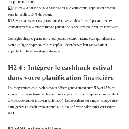
dix premiers rounds.
2️⃣ Ajustez à la hausse ou à la baisse selon que votre capital dépasse ou descend
sous les seuils ±15 % du départ.
3️⃣ Si vous subissez trois pertes consécutives au-delà du seuil prévu, revenez
immédiatement à la mise minimale pendant deux sessions pour réduire la variance.
Ces règles simples permettent à tout joueur sérieux – même ceux qui utilisent un
casino en ligne crypto pour leurs dépôts – de préserver leur capital tout en
exploitant un léger avantage statistique.
H2 4 : Intégrer le cashback estival
dans votre planification financière
Les programmes cash‑back estivaux offrent généralement entre 5 % et 15 % du
volume misé sous forme de bonus sans exigence de mise supplémentaire pendant
une période donnée (souvent juillet‑août). Le mécanisme est simple : chaque euro
parié génère un crédit proportionnel qui s’ajoute à votre solde après vérification
KYC.
Modélisation chiffrée