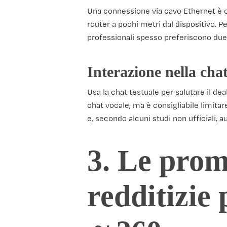
Una connessione via cavo Ethernet è con
router a pochi metri dal dispositivo. Pe
professionali spesso preferiscono due 
Interazione nella chat
Usa la chat testuale per salutare il de
chat vocale, ma è consigliabile limitar
e, secondo alcuni studi non ufficiali, a
3. Le prom
redditizie 