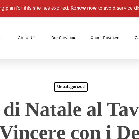
ng plan for this site has expired.
Renew now
to avoid service di
e
About Us
Our Services
Client Reviews
Ga
Uncategorized
 di Natale al Tav
incere con i De