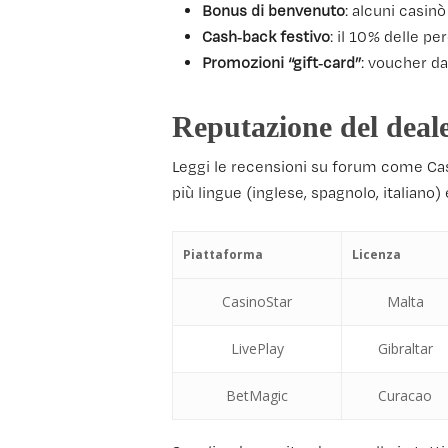
Bonus di benvenuto
: alcuni casinò
Cash‑back festivo
: il 10 % delle 
Promozioni “gift‑card”
: voucher da
Reputazione del deal
Leggi le recensioni su forum come Casin
più lingue (inglese, spagnolo, italian
Piattaforma
Licenza
CasinoStar
Malta
LivePlay
Gibraltar
BetMagic
Curacao