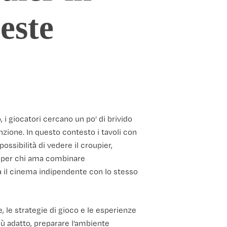
este
, i giocatori cercano un po’ di brivido
nzione. In questo contesto i tavoli con
ossibilità di vedere il croupier,
 e per chi ama combinare
 il cinema indipendente con lo stesso
e, le strategie di gioco e le esperienze
più adatto, preparare l’ambiente