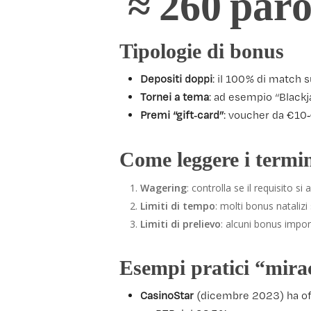
≈ 260 paro
Tipologie di bonus
Depositi doppi
: il 100 % di match 
Tornei a tema
: ad esempio “Blackj
Premi “gift‑card”
: voucher da €10‑
Come leggere i termi
Wagering
: controlla se il requisito
Limiti di tempo
: molti bonus natalizi
Limiti di prelievo
: alcuni bonus impo
Esempi pratici “mira
CasinoStar
(dicembre 2023) ha offe