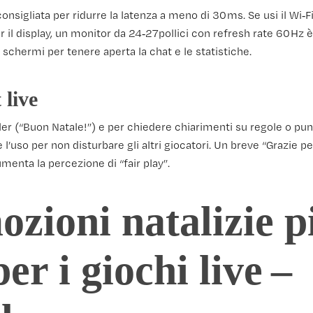
sigliata per ridurre la latenza a meno di 30 ms. Se usi il Wi‑Fi,
r il display, un monitor da 24‑27 pollici con refresh rate 60 Hz è
schermi per tenere aperta la chat e le statistiche.
 live
aler (“Buon Natale!”) e per chiedere chiarimenti su regole o pu
e l’uso per non disturbare gli altri giocatori. Un breve “Grazie 
umenta la percezione di “fair play”.
ozioni natalizie p
per i giochi live –