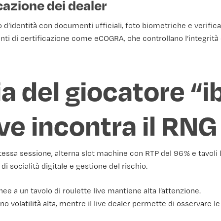
icazione dei dealer
d’identità con documenti ufficiali, foto biometriche e verifica
enti di certificazione come eCOGRA, che controllano l’integrità 
ia del giocatore “i
ive incontra il RNG
 stessa sessione, alterna slot machine con RTP del 96 % e tavoli 
 di socialità digitale e gestione del rischio.
nee a un tavolo di roulette live mantiene alta l’attenzione.
ono volatilità alta, mentre il live dealer permette di osservare 