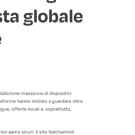
sta globale
e
’adozione massiccia di dispositivi
ttaforme hanno iniziato a guardare oltre
gue, offerte locali e, soprattutto,
non aams sicuri
. Il sito Italchamind