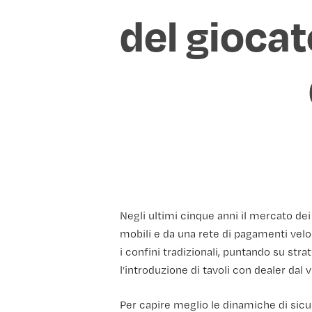
del giocat
Negli ultimi cinque anni il mercato dei
mobili e da una rete di pagamenti veloc
i confini tradizionali, puntando su stra
l’introduzione di tavoli con dealer dal v
Per capire meglio le dinamiche di sicur