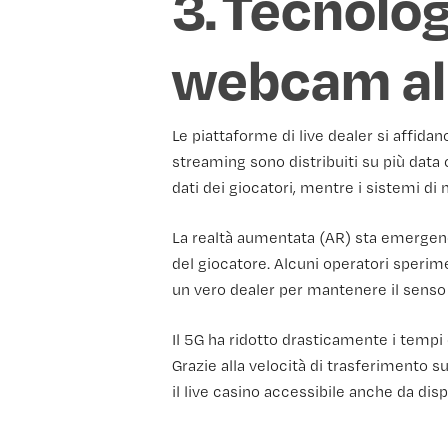
3. Tecnologi
webcam al
Le piattaforme di live dealer si affida
streaming sono distribuiti su più data
dati dei giocatori, mentre i sistemi di
La realtà aumentata (AR) sta emergend
del giocatore. Alcuni operatori sperim
un vero dealer per mantenere il senso d
Il 5G ha ridotto drasticamente i tempi 
Grazie alla velocità di trasferimento 
il live casino accessibile anche da disp