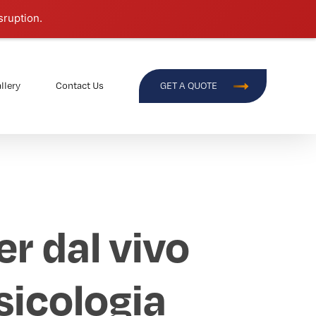
sruption.
llery
Contact Us
GET A QUOTE
er dal vivo
sicologia