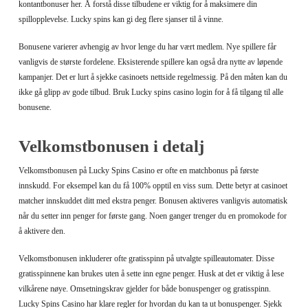
kontantbonuser her. Å forstå disse tilbudene er viktig for å maksimere din
spillopplevelse. Lucky spins kan gi deg flere sjanser til å vinne.
Bonusene varierer avhengig av hvor lenge du har vært medlem. Nye spillere får
vanligvis de største fordelene. Eksisterende spillere kan også dra nytte av løpende
kampanjer. Det er lurt å sjekke casinoets nettside regelmessig. På den måten kan du
ikke gå glipp av gode tilbud. Bruk Lucky spins casino login for å få tilgang til alle
bonusene.
Velkomstbonusen i detalj
Velkomstbonusen på Lucky Spins Casino er ofte en matchbonus på første
innskudd. For eksempel kan du få 100% opptil en viss sum. Dette betyr at casinoet
matcher innskuddet ditt med ekstra penger. Bonusen aktiveres vanligvis automatisk
når du setter inn penger for første gang. Noen ganger trenger du en promokode for
å aktivere den.
Velkomstbonusen inkluderer ofte gratisspinn på utvalgte spilleautomater. Disse
gratisspinnene kan brukes uten å sette inn egne penger. Husk at det er viktig å lese
vilkårene nøye. Omsetningskrav gjelder for både bonuspenger og gratisspinn.
Lucky Spins Casino har klare regler for hvordan du kan ta ut bonuspenger. Sjekk