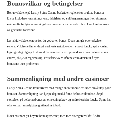
Bonusvilkår og betingelser
Bonusvilkårene på Lucky Spins Casino beskriver reglene for bruk av bonuser.
Disse inkluderer omsetningskrav, tidsfrister og spillbegrensninger. For eksempel
må du ofte fullføre omsetningskrav innen en viss periode. Hvis ikke, kan bonusen
og gevinster forsvinne.
Les alltid vilkårene nøye før du godtar en bonus. Dette unngår overraskelser
senere. Vilkårene finner du på casinoets nettside eller i e-post. Lucky spins casino
login gir deg tilgang til disse dokumentene. Vær oppmerksom på at vilkårene kan
endres, så sjekk regelmessig. Forståelse av vilkårene er nøkkelen til å nyte
bonusene uten problemer.
Sammenligning med andre casinoer
Lucky Spins Casino konkurrerer med mange andre norske casinoer om å tilby gode
bonuser. Sammenligning kan hjelpe deg med å finne de beste tilbudene. Se på
størrelsen på velkomstbonusen, omsetningskrav og andre fordelar. Lucky Spins har
ofte konkurransedyktige gratisspinn-tilbud.
Noen casinoer gir høyere bonusprosenter, men med strengere vilkår. Andre